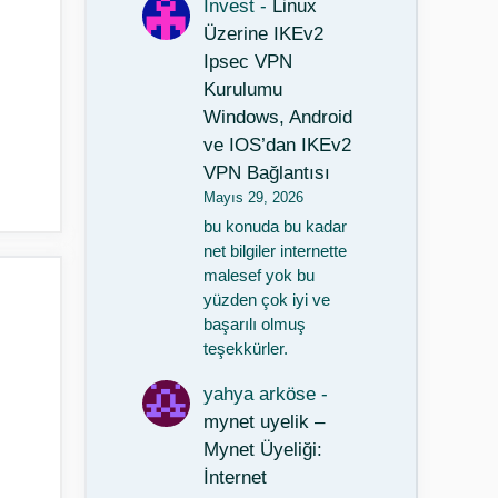
Invest
-
Linux
Üzerine IKEv2
Ipsec VPN
Kurulumu
Windows, Android
ve IOS’dan IKEv2
VPN Bağlantısı
Mayıs 29, 2026
bu konuda bu kadar
net bilgiler internette
malesef yok bu
yüzden çok iyi ve
başarılı olmuş
teşekkürler.
yahya arköse
-
mynet uyelik –
Mynet Üyeliği:
İnternet