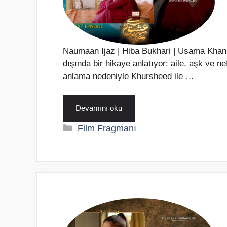
Naumaan Ijaz | Hiba Bukhari | Usama Khan 
dışında bir hikaye anlatıyor: aile, aşk ve n
anlama nedeniyle Khursheed ile …
Devamını oku
Kategoriler
Film Fragmanı