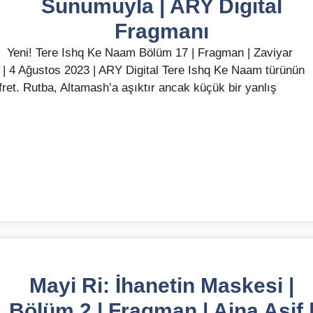
Sunumuyla | ARY Digital
Fragmanı
Yeni! Tere Ishq Ke Naam Bölüm 17 | Fragman | Zaviyar
| 4 Ağustos 2023 | ARY Digital Tere Ishq Ke Naam türünün
efret. Rutba, Altamash’a aşıktır ancak küçük bir yanlış
Mayi Ri: İhanetin Maskesi |
Bölüm 2 | Fragman | Aina Asif 