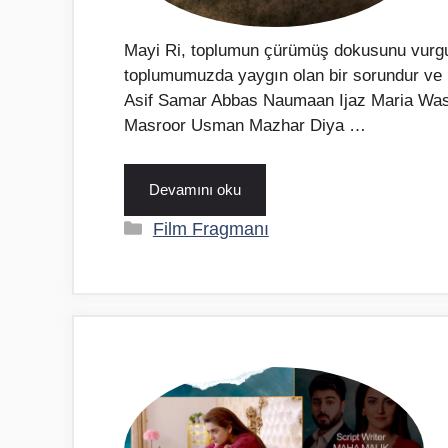
Mayi Ri, toplumun çürümüş dokusunu vurgula
toplumumuzda yaygın olan bir sorundur ve M
Asif Samar Abbas Naumaan Ijaz Maria Was
Masroor Usman Mazhar Diya …
Devamını oku
Kategoriler
Film Fragmanı