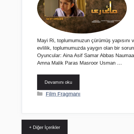
Mayi Ri, toplumumuzun çürümüş yapısını vu
evlilik, toplumumuzda yaygın olan bir sorun
Oyuncular: Aina Asif Samar Abbas Naumaan
Amna Malik Paras Masroor Usman …
Devamını oku
Kategoriler
Film Fragmanı
+ Diğer İçerikler