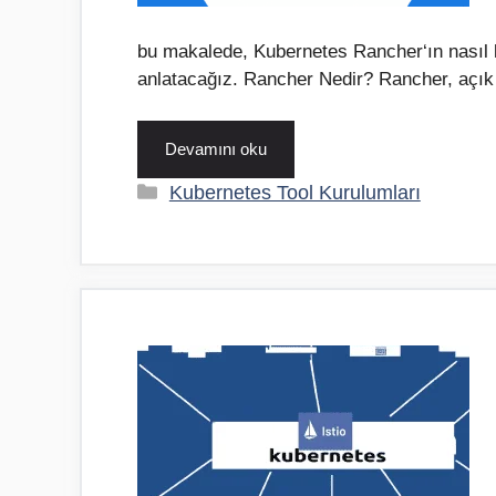
bu makalede, Kubernetes Rancher‘ın nasıl ku
anlatacağız. Rancher Nedir? Rancher, açı
Devamını oku
Kategoriler
Kubernetes Tool Kurulumları