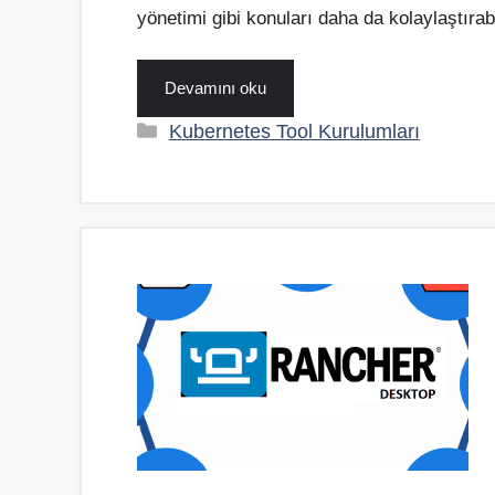
yönetimi gibi konuları daha da kolaylaştır
Devamını oku
Kategoriler
Kubernetes Tool Kurulumları