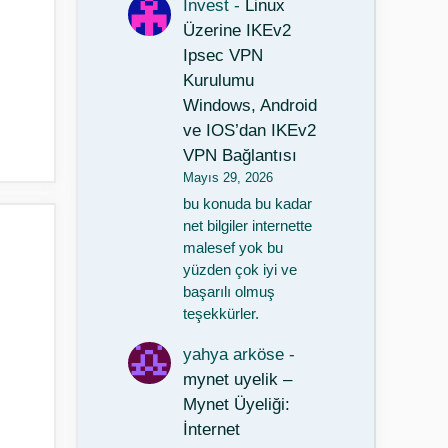
Invest
-
Linux
Üzerine IKEv2
Ipsec VPN
Kurulumu
Windows, Android
ve IOS’dan IKEv2
VPN Bağlantısı
Mayıs 29, 2026
bu konuda bu kadar
net bilgiler internette
malesef yok bu
yüzden çok iyi ve
başarılı olmuş
teşekkürler.
yahya arköse
-
mynet uyelik –
Mynet Üyeliği:
İnternet