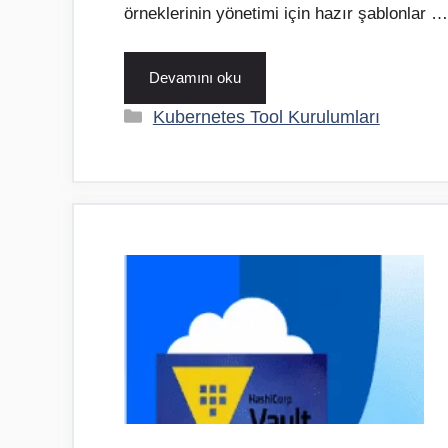
örneklerinin yönetimi için hazır şablonlar …
Devamını oku
Kategoriler
Kubernetes Tool Kurulumları