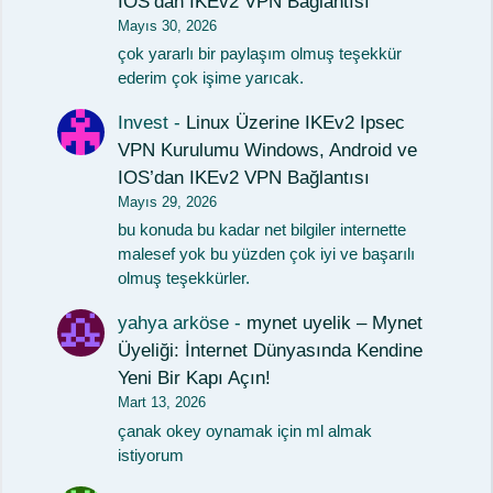
IOS’dan IKEv2 VPN Bağlantısı
Mayıs 30, 2026
çok yararlı bir paylaşım olmuş teşekkür
ederim çok işime yarıcak.
Invest
-
Linux Üzerine IKEv2 Ipsec
VPN Kurulumu Windows, Android ve
IOS’dan IKEv2 VPN Bağlantısı
Mayıs 29, 2026
bu konuda bu kadar net bilgiler internette
malesef yok bu yüzden çok iyi ve başarılı
olmuş teşekkürler.
yahya arköse
-
mynet uyelik – Mynet
Üyeliği: İnternet Dünyasında Kendine
Yeni Bir Kapı Açın!
Mart 13, 2026
çanak okey oynamak için ml almak
istiyorum