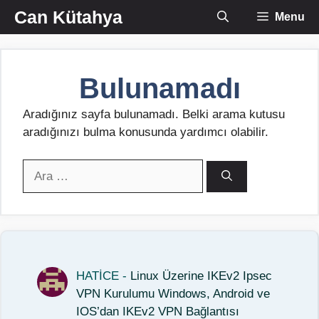
İçeriğe
Can Kütahya
Menu
atla
Bulunamadı
Aradığınız sayfa bulunamadı. Belki arama kutusu
aradığınızı bulma konusunda yardımcı olabilir.
için
ara
HATİCE
-
Linux Üzerine IKEv2 Ipsec
VPN Kurulumu Windows, Android ve
IOS’dan IKEv2 VPN Bağlantısı