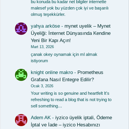
bu konuda bu kadar net bilgiler internette
malesef yok bu yüzden çok iyi ve başarılı
olmuş teşekkürler.
yahya arköse
-
mynet uyelik – Mynet
Üyeliği: İnternet Dünyasında Kendine
Yeni Bir Kapı Açın!
Mart 13, 2026
çanak okey oynamak için ml almak
istiyorum
knight online makro
-
Prometheus
Grafana Nasıl Entegre Edilir?
Ocak 3, 2026
Your writing is so genuine and heartfelt It's
refreshing to read a blog that is not trying to
sell something…
Adem AK
-
iyzico üyelik iptali, Ödeme
İptal ve İade – iyzico Hesabınızı