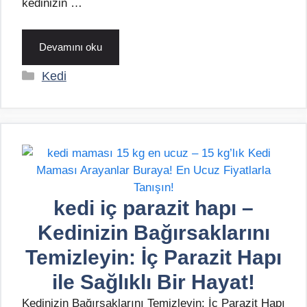
kedinizin …
Devamını oku
Kategoriler
Kedi
kedi iç parazit hapı –
Kedinizin Bağırsaklarını
Temizleyin: İç Parazit Hapı
ile Sağlıklı Bir Hayat!
Kedinizin Bağırsaklarını Temizleyin: İç Parazit Hapı