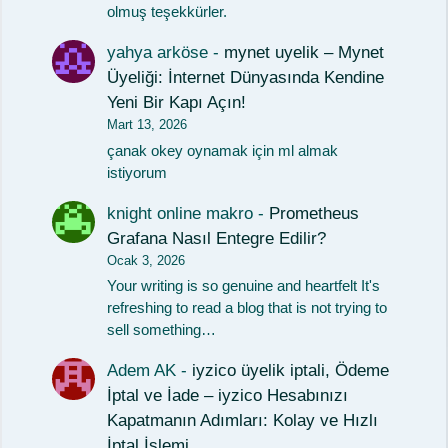
olmuş teşekkürler.
yahya arköse
-
mynet uyelik – Mynet
Üyeliği: İnternet Dünyasında Kendine
Yeni Bir Kapı Açın!
Mart 13, 2026
çanak okey oynamak için ml almak
istiyorum
knight online makro
-
Prometheus
Grafana Nasıl Entegre Edilir?
Ocak 3, 2026
Your writing is so genuine and heartfelt It's
refreshing to read a blog that is not trying to
sell something…
Adem AK
-
iyzico üyelik iptali, Ödeme
İptal ve İade – iyzico Hesabınızı
Kapatmanın Adımları: Kolay ve Hızlı
İptal İşlemi