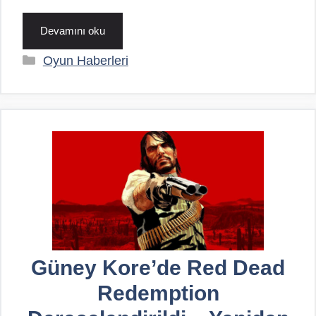
Devamını oku
Kategoriler
Oyun Haberleri
Güney Kore’de Red Dead
Redemption