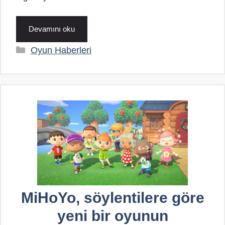
Devamını oku
Kategoriler
Oyun Haberleri
MiHoYo, söylentilere göre
yeni bir oyunun