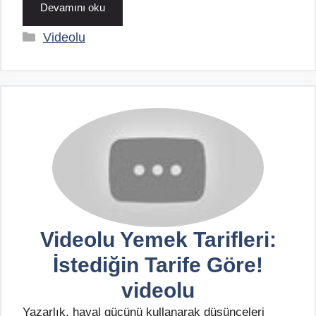
Devamını oku
Kategoriler
Videolu
Videolu Yemek Tarifleri:
İstediğin Tarife Göre!
videolu
Yazarlık, hayal gücünü kullanarak düşünceleri