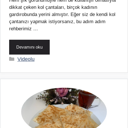
Hem şık görünümüyle hem de kullanışlı olmasıyla
dikkat çeken kol çantaları, birçok kadının
gardırobunda yerini almıştır. Eğer siz de kendi kol
çantanızı yapmak istiyorsanız, bu adım adım
rehberimiz …
Devamını oku
Kategoriler
Videolu