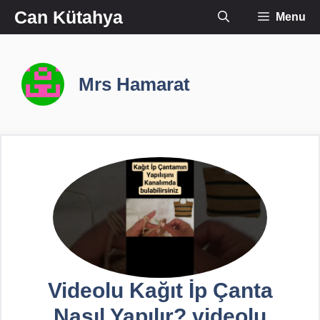
İçeriğe
Can Kütahya
Menu
atla
Mrs Hamarat
Videolu Kağıt İp Çanta
Nasıl Yapılır? videolu