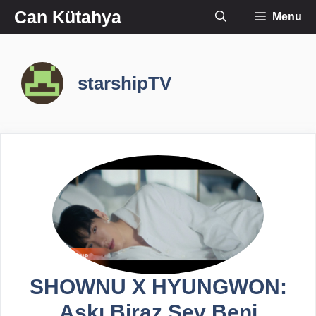
İçeriğe
Can Kütahya
Menu
atla
starshipTV
SHOWNU X HYUNGWON:
Aşkı Biraz Sev Beni