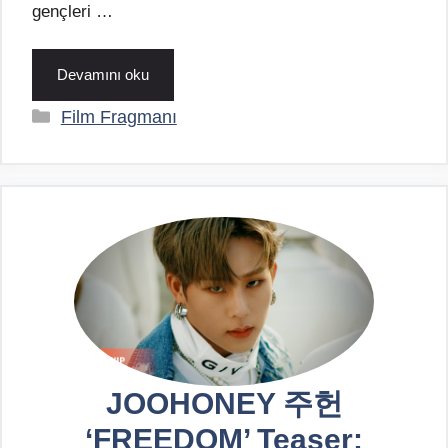
gençleri …
Devamını oku
Kategoriler
Film Fragmanı
JOOHONEY 주헌
‘FREEDOM’ Teaser: