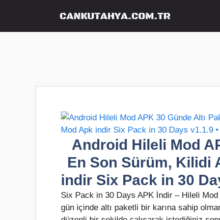
İçeriğe
atla
Android Hileli Mod AP
En Son Sürüm, Kilidi
indir Six Pack in 30 D
Six Pack in 30 Days APK İndir – Hileli Mod
gün içinde altı paketli bir karına sahip olm
düzenli bir şekilde çalışarak istediğiniz so