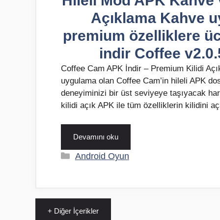
Hileli Mod APK Kahve v
Açıklama Kahve uy
premium özelliklere üc
indir Coffee v2.
Coffee Cam APK İndir – Premium Kilidi Açık
uygulama olan Coffee Cam’in hileli APK dos
deneyiminizi bir üst seviyeye taşıyacak ha
kilidi açık APK ile tüm özelliklerin kilidini
Devamını oku
Kategoriler
Android Oyun
+ Diğer İçerikler