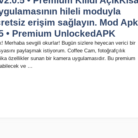
2.0.5 • Premium Kilidi AçıkKıs
gulamasının hileli moduyla
retsiz erişim sağlayın. Mod Apk
0.5 • Premium UnlockedAPK
! Merhaba sevgili okurlar! Bugün sizlere heyecan verici bir
yasını paylaşmak istiyorum. Coffee Cam, fotoğrafçılık
rika özellikler sunan bir kamera uygulamasıdır. Bu premium
 açabilecek ve …