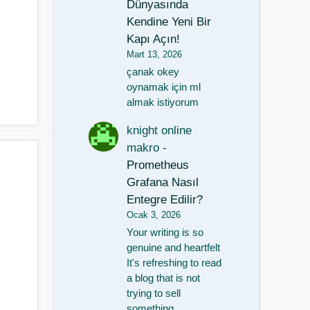
Dünyasında
Kendine Yeni Bir
Kapı Açın!
Mart 13, 2026
çanak okey
oynamak için ml
almak istiyorum
knight online
makro
-
Prometheus
Grafana Nasıl
Entegre Edilir?
Ocak 3, 2026
e
Your writing is so
genuine and heartfelt
It's refreshing to read
a blog that is not
trying to sell
something…