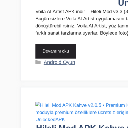
U
Voila AI Artist APK indir – Hileli Mod v3.3 
Bugün sizlere Voila AI Artist uygulamasını t
dönüştürebilirsiniz. Voila AI Artist, yüz tan
farklı sanat tarzlarına uyarlar. Böylece foto
Devamını oku
Kategoriler
Android Oyun