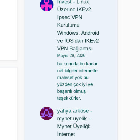
Invest
-
Linux
Üzerine IKEv2
Ipsec VPN
Kurulumu
Windows, Android
ve IOS’dan IKEv2
VPN Bağlantısı
Mayıs 29, 2026
bu konuda bu kadar
net bilgiler internette
malesef yok bu
yüzden çok iyi ve
başarılı olmuş
teşekkürler.
yahya arköse
-
mynet uyelik –
Mynet Üyeliği:
İnternet