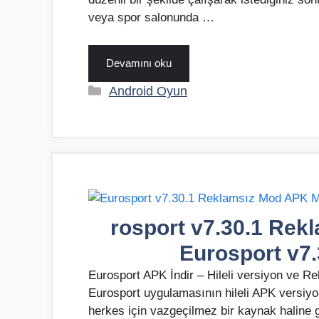
veya spor salonunda …
Devamını oku
Kategoriler
Android Oyun
rosport v7.30.1 Rek
Eurosport v7
Eurosport APK İndir – Hileli versiyon ve 
Eurosport uygulamasının hileli APK versiyo
herkes için vazgeçilmez bir kaynak haline ge