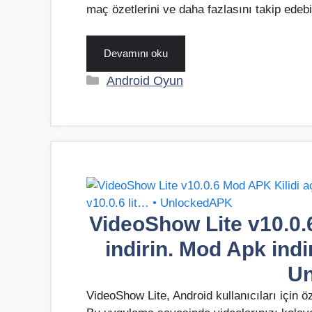
maç özetlerini ve daha fazlasını takip edebil
Devamını oku
Kategoriler
Android Oyun
VideoShow Lite v10.0.6
indirin. Mod Apk indi
U
VideoShow Lite, Android kullanıcıları için 