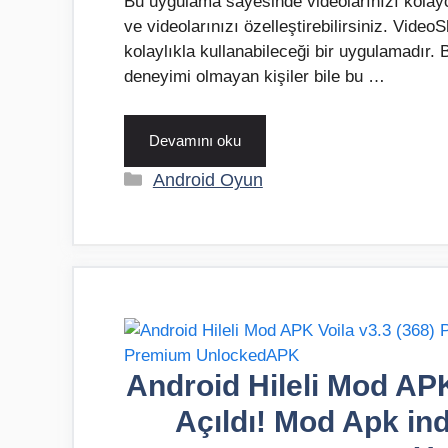
Bu uygulama sayesinde videolarınızı kolayca 
ve videolarınızı özelleştirebilirsiniz. Vide
kolaylıkla kullanabileceği bir uygulamadır.
deneyimi olmayan kişiler bile bu …
Devamını oku
Kategoriler
Android Oyun
Android Hileli Mod APK
Açıldı! Mod Apk ind