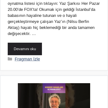
oynatma listesi için tıklayın: Yaz Şarkısı Her Pazar
20.00’de FOX’ta! Okumak için geldiği İstanbul’da
babasının hayaline tutunan ve o hayali
gerçekleştirmeye çalışan Yaz’ın (Nilsu Berfin
Aktaş) hayatı hiç beklemediği bir anda tamamen
değişecektir. …
Devamını oku
Kategoriler
Fragman İzle