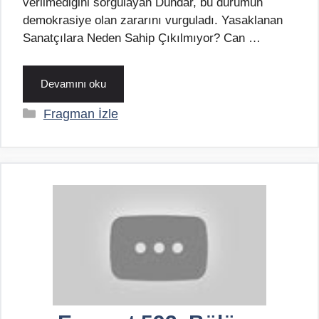
verilmediğini sorgulayan Dündar, bu durumun
demokrasiye olan zararını vurguladı. Yasaklanan
Sanatçılara Neden Sahip Çıkılmıyor? Can …
Devamını oku
Kategoriler
Fragman İzle