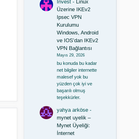
Invest
-
Linux
Üzerine IKEv2
Ipsec VPN
Kurulumu
Windows, Android
ve IOS’dan IKEv2
VPN Bağlantısı
Mayıs 29, 2026
bu konuda bu kadar
net bilgiler internette
malesef yok bu
yüzden çok iyi ve
başarılı olmuş
teşekkürler.
yahya arköse
-
mynet uyelik –
Mynet Üyeliği:
İnternet