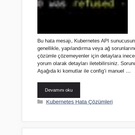
Bu hata mesajı, Kubernetes API sunucusuna
genellikle, yapılandırma veya ağ sorunları
çözümle çözemeyenler için detaylara inec
yorum olarak detayları iletebilirsiniz. Soru
Aşağıda ki komutlar ile config’i manuel …
Devamını oku
Kategoriler
Kubernetes Hata Çözümleri