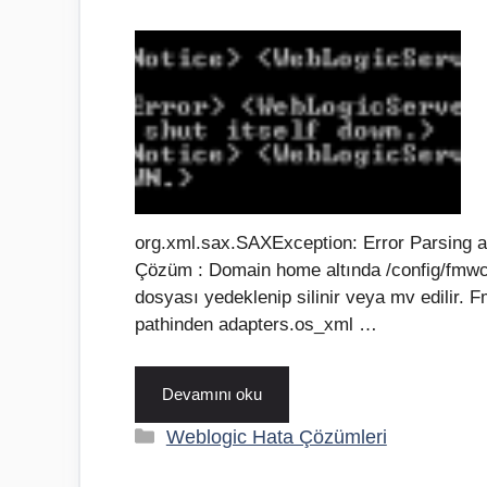
org.xml.sax.SAXException: Error Parsing a
Çözüm : Domain home altında /config/fmwcon
dosyası yedeklenip silinir veya mv edilir
pathinden adapters.os_xml …
Devamını oku
Kategoriler
Weblogic Hata Çözümleri