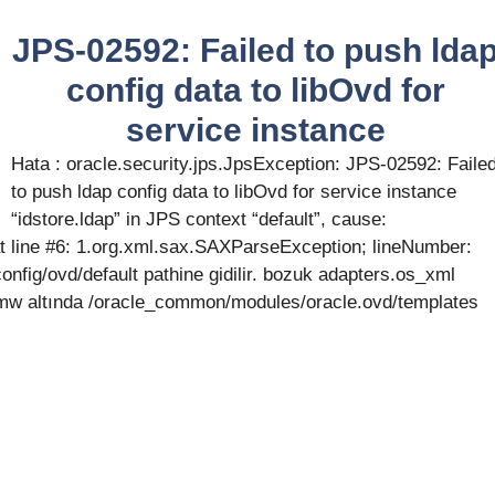
JPS-02592: Failed to push lda
config data to libOvd for
service instance
Hata : oracle.security.jps.JpsException: JPS-02592: Faile
to push ldap config data to libOvd for service instance
“idstore.ldap” in JPS context “default”, cause:
t line #6: 1.org.xml.sax.SAXParseException; lineNumber:
fig/ovd/default pathine gidilir. bozuk adapters.os_xml
. Fmw altında /oracle_common/modules/oracle.ovd/templates