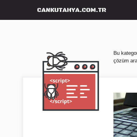
İçeriğe
atla
Bu kategor
çözüm ara