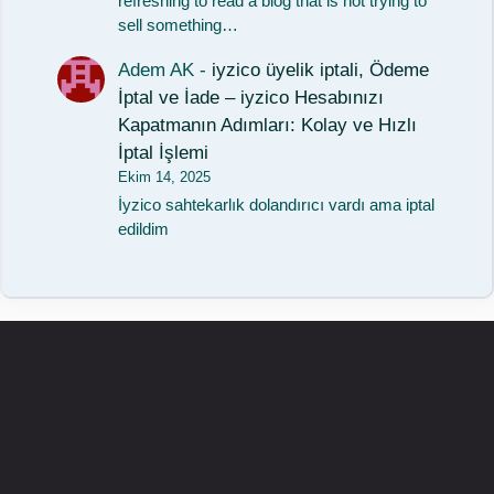
refreshing to read a blog that is not trying to
sell something…
Adem AK
-
iyzico üyelik iptali, Ödeme
İptal ve İade – iyzico Hesabınızı
Kapatmanın Adımları: Kolay ve Hızlı
İptal İşlemi
Ekim 14, 2025
İyzico sahtekarlık dolandırıcı vardı ama iptal
edildim