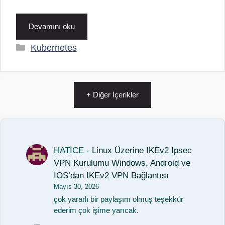
Devamını oku
Kategoriler
Kubernetes
+ Diğer İçerikler
HATİCE
-
Linux Üzerine IKEv2 Ipsec
VPN Kurulumu Windows, Android ve
IOS’dan IKEv2 VPN Bağlantısı
Mayıs 30, 2026
çok yararlı bir paylaşım olmuş teşekkür
ederim çok işime yarıcak.