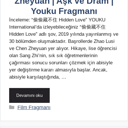
Zheyuan | Aşk ve Dram |
Youku Fragmanı
İnceleme: “偷偷藏不住 Hidden Love” YOUKU
International’da izleyebileceğiniz “偷偷藏不住
Hidden Love” adlı şov, 2019 yılında yayınlanmış ve
30 bölümden oluşmaktadır. Başrollerde Zhao Lusi
ve Chen Zheyuan yer alıyor. Hikaye, lise öğrencisi
olan Sang Zhi’nin, sık sık öğretmenlerinin
çağırması sonucu sorunları çözmek için abisiyle
yer değiştirme kararı almasıyla başlar. Ancak,
abisiyle karşılaştığında, …
Devamını oku
Kategoriler
Film Fragmanı