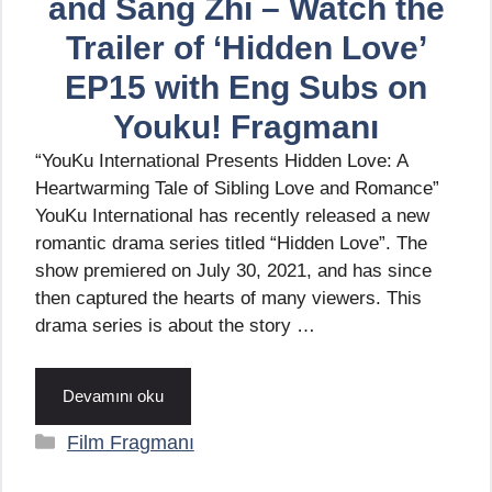
and Sang Zhi – Watch the
Trailer of ‘Hidden Love’
EP15 with Eng Subs on
Youku! Fragmanı
“YouKu International Presents Hidden Love: A
Heartwarming Tale of Sibling Love and Romance”
YouKu International has recently released a new
romantic drama series titled “Hidden Love”. The
show premiered on July 30, 2021, and has since
then captured the hearts of many viewers. This
drama series is about the story …
Devamını oku
Kategoriler
Film Fragmanı