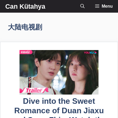
İçeriğe
Can Kütahya
Menu
atla
大陆电视剧
Dive into the Sweet
Romance of Duan Jiaxu