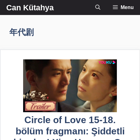
İçeriğe
Can Kütahya
Menu
atla
年代剧
Circle of Love 15-18.
bölüm fragmanı: Şiddetli