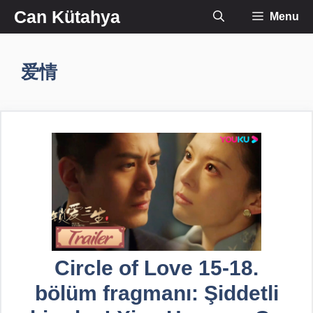
İçeriğe
Can Kütahya
Menu
atla
爱情
Circle of Love 15-18.
bölüm fragmanı: Şiddetli