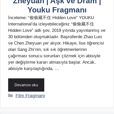
Zheyuan | Aşk ve Dram |
Youku Fragmanı
İnceleme: “偷偷藏不住 Hidden Love” YOUKU
International’da izleyebileceğiniz “偷偷藏不住
Hidden Love” adlı şov, 2019 yılında yayınlanmış ve
30 bölümden oluşmaktadır. Başrollerde Zhao Lusi
ve Chen Zheyuan yer alıyor. Hikaye, lise öğrencisi
olan Sang Zhi’nin, sık sık öğretmenlerinin
çağırması sonucu sorunları çözmek için abisiyle
yer değiştirme kararı almasıyla başlar. Ancak,
abisiyle karşılaştığında, …
Devamını oku
Kategoriler
Film Fragmanı