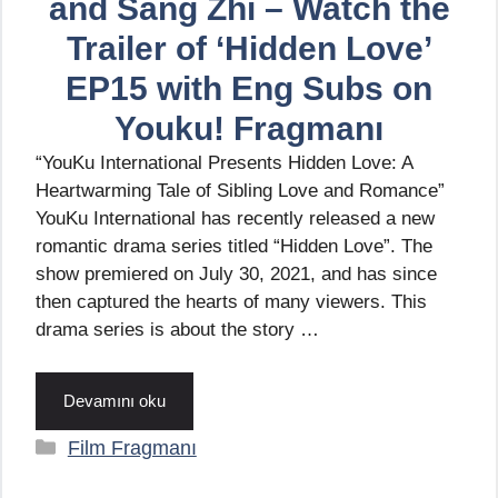
and Sang Zhi – Watch the
Trailer of ‘Hidden Love’
EP15 with Eng Subs on
Youku! Fragmanı
“YouKu International Presents Hidden Love: A
Heartwarming Tale of Sibling Love and Romance”
YouKu International has recently released a new
romantic drama series titled “Hidden Love”. The
show premiered on July 30, 2021, and has since
then captured the hearts of many viewers. This
drama series is about the story …
Devamını oku
Kategoriler
Film Fragmanı