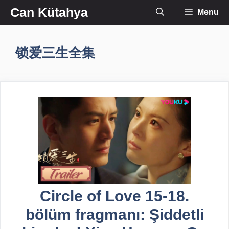
İçeriğe
Can Kütahya
Menu
atla
锁爱三生全集
Circle of Love 15-18.
bölüm fragmanı: Şiddetli