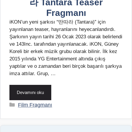
라 Tantara Teaser
Fragmanı
iKON’un yeni şarkısı “딴따라 (Tantara)” için
yayınlanan teaser, hayranlarını heyecanlandırdı.
Şarkının yayın tarihi 26 Ocak 2023 olarak belirlendi
ve 143Inc. tarafından yayınlanacak. iKON, Güney
Koreli bir erkek müzik grubu olarak bilinir. İlk kez
2015 yılında YG Entertainment altında çıkış
yaptılar ve o zamandan beri birçok başarılı şarkıya
imza attılar. Grup, …
Devamını oku
Kategoriler
Film Fragmanı