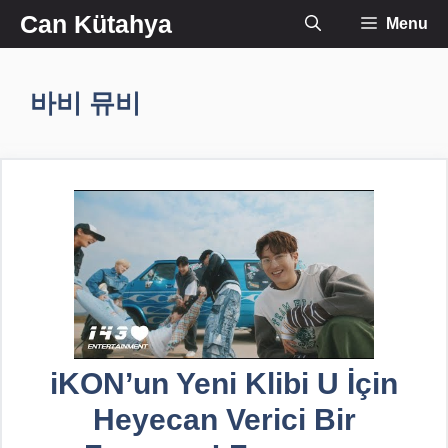
İçeriğe
Can Kütahya
Menu
atla
바비 뮤비
iKON’un Yeni Klibi U İçin
Heyecan Verici Bir