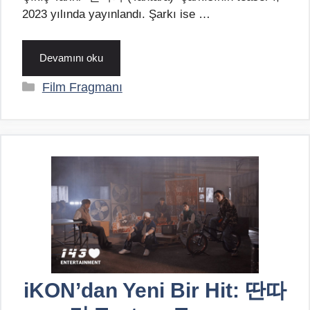
2023 yılında yayınlandı. Şarkı ise …
Devamını oku
Kategoriler
Film Fragmanı
iKON’dan Yeni Bir Hit: 딴따