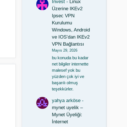
Invest
-
Linux
Üzerine IKEv2
Ipsec VPN
Kurulumu
Windows, Android
ve IOS’dan IKEv2
VPN Bağlantısı
Mayıs 29, 2026
bu konuda bu kadar
net bilgiler internette
malesef yok bu
yüzden çok iyi ve
başarılı olmuş
teşekkürler.
yahya arköse
-
mynet uyelik –
Mynet Üyeliği:
İnternet