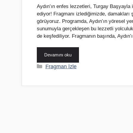
Aydın’ın enfes lezzetleri, Turgay Başyayla
ediyor! Fragmanı izlediğimizde, damakları şe
görüyoruz. Programda, Aydın’ın yöresel yeme
sunumuyla gerçekleşen bu lezzetli yolculukt
de keşfediliyor. Fragmanın başında, Aydın’
Devamını oku
Kategoriler
Fragman İzle