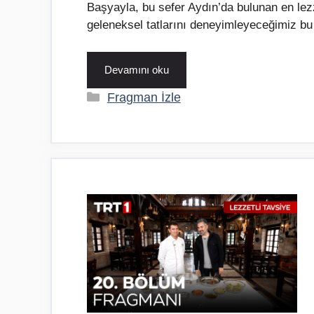
Başyayla, bu sefer Aydın’da bulunan en lezz
geleneksel tatlarını deneyimleyeceğimiz bu
Devamını oku
Kategoriler
Fragman İzle