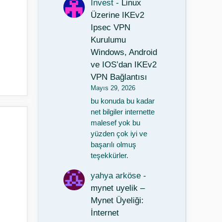
Invest
-
Linux
Üzerine IKEv2
Ipsec VPN
Kurulumu
Windows, Android
ve IOS’dan IKEv2
VPN Bağlantısı
Mayıs 29, 2026
bu konuda bu kadar
net bilgiler internette
malesef yok bu
yüzden çok iyi ve
başarılı olmuş
teşekkürler.
yahya arköse
-
mynet uyelik –
Mynet Üyeliği:
İnternet