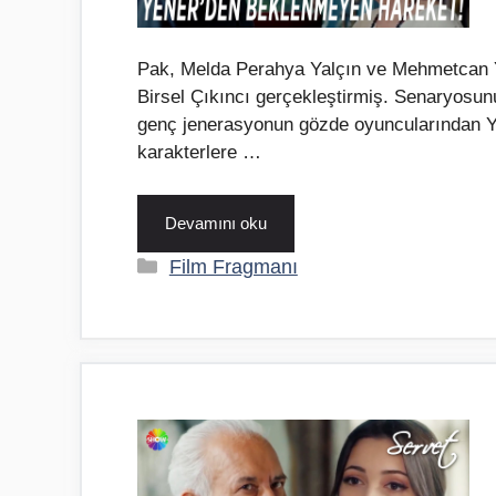
Pak, Melda Perahya Yalçın ve Mehmetcan Yük
Birsel Çıkıncı gerçekleştirmiş. Senaryosun
genç jenerasyonun gözde oyuncularından Yus
karakterlere …
Devamını oku
Kategoriler
Film Fragmanı