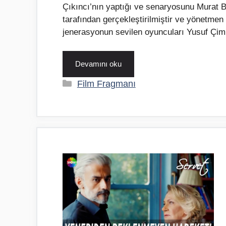
Çıkıncı’nın yaptığı ve senaryosunu Murat B
tarafından gerçekleştirilmiştir ve yönetme
jenerasyonun sevilen oyuncuları Yusuf Çi
Devamını oku
Kategoriler
Film Fragmanı