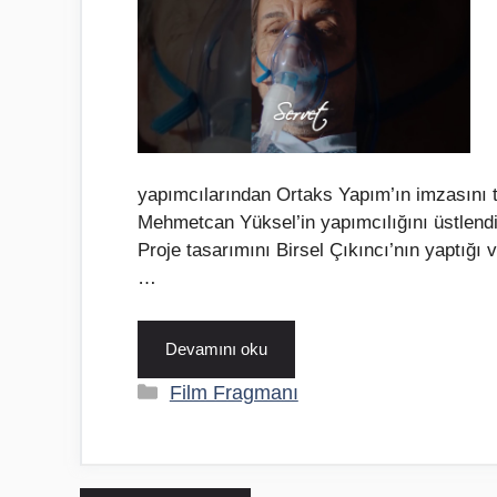
yapımcılarından Ortaks Yapım’ın imzasını 
Mehmetcan Yüksel’in yapımcılığını üstlendiği
Proje tasarımını Birsel Çıkıncı’nın yaptığ
…
Devamını oku
Kategoriler
Film Fragmanı