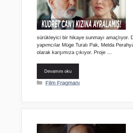
sürükleyici bir hikaye sunmayı amaçlıyor. D
yapımcılar Müge Turalı Pak, Melda Perahya
olarak karşımıza çıkıyor. Proje …
Devamını oku
Kategoriler
Film Fragmanı