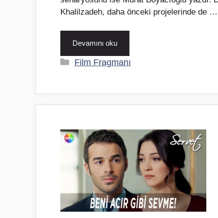
Khalilzadeh, daha önceki projelerinde de …
Devamını oku
Kategoriler
Film Fragmanı