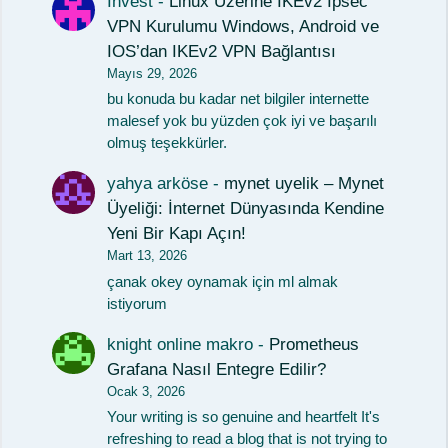
Invest
-
Linux Üzerine IKEv2 Ipsec
VPN Kurulumu Windows, Android ve
IOS’dan IKEv2 VPN Bağlantısı
Mayıs 29, 2026
bu konuda bu kadar net bilgiler internette
malesef yok bu yüzden çok iyi ve başarılı
olmuş teşekkürler.
yahya arköse
-
mynet uyelik – Mynet
Üyeliği: İnternet Dünyasında Kendine
Yeni Bir Kapı Açın!
Mart 13, 2026
çanak okey oynamak için ml almak
istiyorum
knight online makro
-
Prometheus
Grafana Nasıl Entegre Edilir?
Ocak 3, 2026
Your writing is so genuine and heartfelt It's
refreshing to read a blog that is not trying to