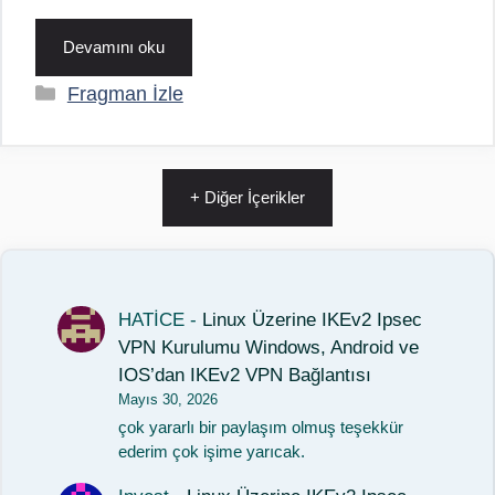
Devamını oku
Kategoriler
Fragman İzle
+ Diğer İçerikler
HATİCE
-
Linux Üzerine IKEv2 Ipsec
VPN Kurulumu Windows, Android ve
IOS’dan IKEv2 VPN Bağlantısı
Mayıs 30, 2026
çok yararlı bir paylaşım olmuş teşekkür
ederim çok işime yarıcak.