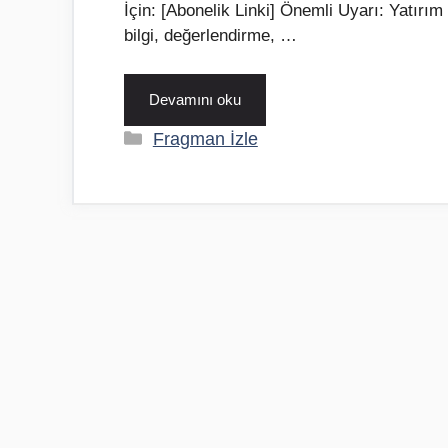
İçin: [Abonelik Linki] Önemli Uyarı: Yatırım
bilgi, değerlendirme, …
Devamını oku
Kategoriler
Fragman İzle