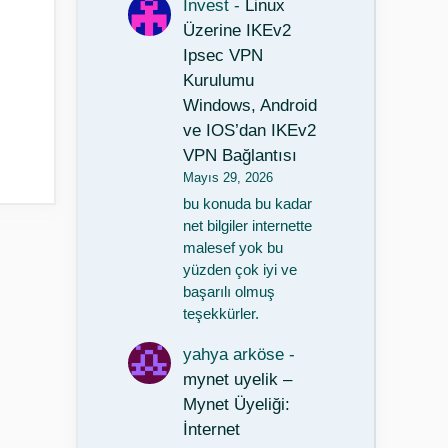
Invest
-
Linux
Üzerine IKEv2
Ipsec VPN
Kurulumu
Windows, Android
ve IOS’dan IKEv2
VPN Bağlantısı
Mayıs 29, 2026
bu konuda bu kadar
net bilgiler internette
malesef yok bu
yüzden çok iyi ve
başarılı olmuş
teşekkürler.
yahya arköse
-
mynet uyelik –
Mynet Üyeliği:
İnternet