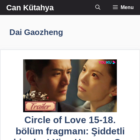
İçeriğe
Can Kütahya
Menu
atla
Dai Gaozheng
Circle of Love 15-18.
bölüm fragmanı: Şiddetli