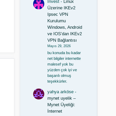
Invest
-
Linux
Üzerine IKEv2
Ipsec VPN
Kurulumu
Windows, Android
ve IOS’dan IKEv2
VPN Bağlantısı
Mayıs 29, 2026
bu konuda bu kadar
net bilgiler internette
malesef yok bu
yüzden çok iyi ve
başarılı olmuş
teşekkürler.
yahya arköse
-
mynet uyelik –
Mynet Üyeliği:
İnternet