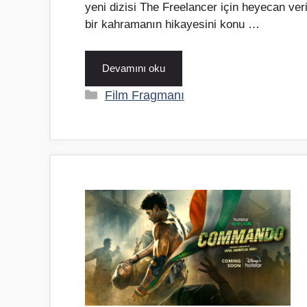
yeni dizisi The Freelancer için heyecan ve
bir kahramanın hikayesini konu …
Devamını oku
Kategoriler
Film Fragmanı