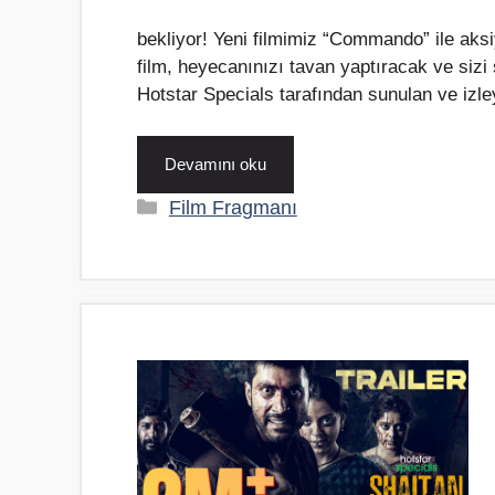
bekliyor! Yeni filmimiz “Commando” ile aks
film, heyecanınızı tavan yaptıracak ve siz
Hotstar Specials tarafından sunulan ve izl
Devamını oku
Kategoriler
Film Fragmanı