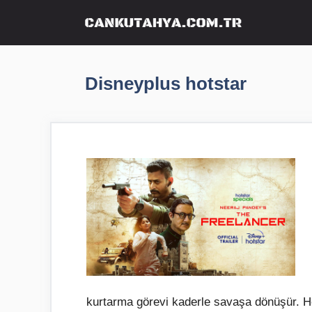
İçeriğe
atla
Disneyplus hotstar
kurtarma görevi kaderle savaşa dönüşür. H