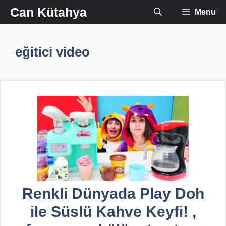
İçeriğe
Can Kütahya
Menu
atla
eğitici video
Renkli Dünyada Play Doh
ile Süslü Kahve Keyfi! ,