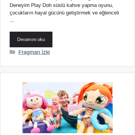
Deneyim Play Doh süslü kahve yapma oyunu,
çocukların hayal gücünü geliştirmek ve eğlenceli
…
Devamını oku
Kategoriler
Fragman İzle