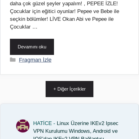
daha çok güzel şeyler yapalım! , PEPEE İZLE!
Çocuklar için eğitici oyunlar! Pepee ve Bebe ile
seçkin bölümler! LİVE Okan Abi ve Pepee ile
Çocuklar …
Devamını oku
Kategoriler
Fragman İzle
+ Diğer İçerikler
HATİCE
-
Linux Üzerine IKEv2 Ipsec
VPN Kurulumu Windows, Android ve
IOS’dan IKEv2 VPN Bağlantısı