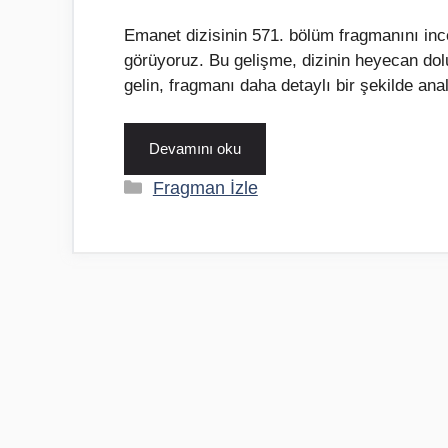
Emanet dizisinin 571. bölüm fragmanını in
görüyoruz. Bu gelişme, dizinin heyecan dolu
gelin, fragmanı daha detaylı bir şekilde an
Devamını oku
Kategoriler
Fragman İzle