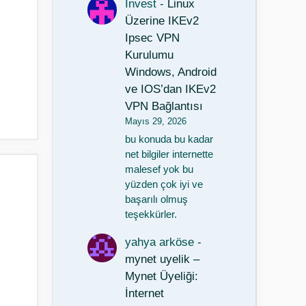
Invest
-
Linux
Üzerine IKEv2
Ipsec VPN
Kurulumu
Windows, Android
ve IOS’dan IKEv2
VPN Bağlantısı
Mayıs 29, 2026
bu konuda bu kadar
net bilgiler internette
malesef yok bu
yüzden çok iyi ve
başarılı olmuş
teşekkürler.
yahya arköse
-
mynet uyelik –
Mynet Üyeliği:
İnternet