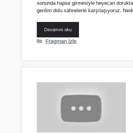
sonunda hapse girmesiyle heyecan dorukta!
gerilim dolu sahnelerle karşılaşıyoruz. N
Devamını oku
Kategoriler
Fragman İzle