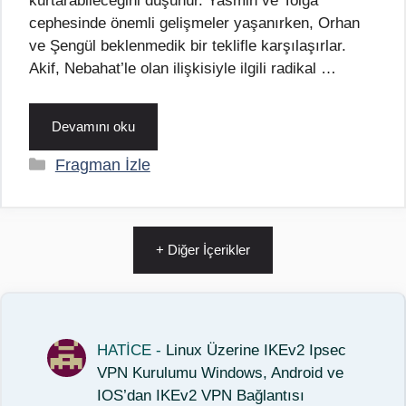
kurtarabileceğini düşünür. Yasmin ve Tolga
cephesinde önemli gelişmeler yaşanırken, Orhan
ve Şengül beklenmedik bir teklifle karşılaşırlar.
Akif, Nebahat’le olan ilişkisiyle ilgili radikal …
Devamını oku
Kategoriler
Fragman İzle
+ Diğer İçerikler
HATİCE
-
Linux Üzerine IKEv2 Ipsec
VPN Kurulumu Windows, Android ve
IOS’dan IKEv2 VPN Bağlantısı