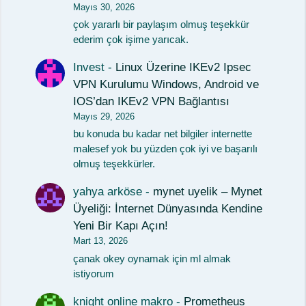
Mayıs 30, 2026
çok yararlı bir paylaşım olmuş teşekkür
ederim çok işime yarıcak.
Invest
-
Linux Üzerine IKEv2 Ipsec
VPN Kurulumu Windows, Android ve
IOS’dan IKEv2 VPN Bağlantısı
Mayıs 29, 2026
bu konuda bu kadar net bilgiler internette
malesef yok bu yüzden çok iyi ve başarılı
olmuş teşekkürler.
yahya arköse
-
mynet uyelik – Mynet
Üyeliği: İnternet Dünyasında Kendine
Yeni Bir Kapı Açın!
Mart 13, 2026
çanak okey oynamak için ml almak
istiyorum
knight online makro
-
Prometheus