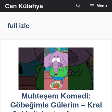
İçeriğe
Can Kütahya
Menu
atla
full izle
Muhteşem Komedi:
Göbeğimle Gülerim – Kral