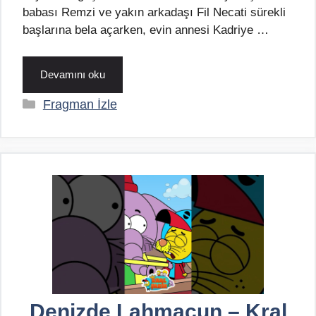
babası Remzi ve yakın arkadaşı Fil Necati sürekli
başlarına bela açarken, evin annesi Kadriye …
Devamını oku
Kategoriler
Fragman İzle
Denizde Lahmacun – Kral