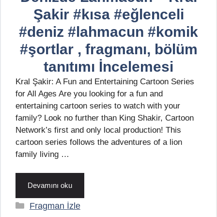
Şakir #kısa #eğlenceli
#deniz #lahmacun #komik
#şortlar , fragmanı, bölüm
tanıtımı İncelemesi
Kral Şakir: A Fun and Entertaining Cartoon Series
for All Ages Are you looking for a fun and
entertaining cartoon series to watch with your
family? Look no further than King Shakir, Cartoon
Network’s first and only local production! This
cartoon series follows the adventures of a lion
family living …
Devamını oku
Kategoriler
Fragman İzle