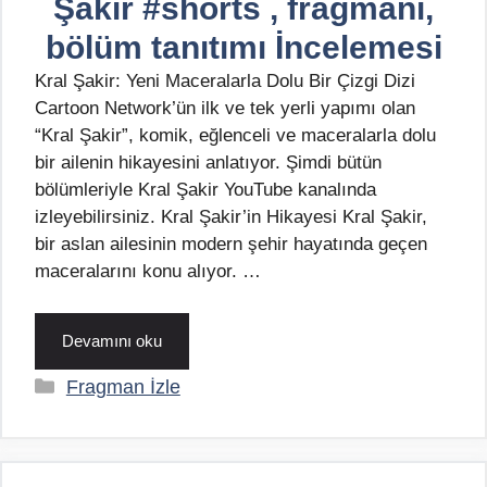
Şakir #shorts , fragmanı,
bölüm tanıtımı İncelemesi
Kral Şakir: Yeni Maceralarla Dolu Bir Çizgi Dizi
Cartoon Network’ün ilk ve tek yerli yapımı olan
“Kral Şakir”, komik, eğlenceli ve maceralarla dolu
bir ailenin hikayesini anlatıyor. Şimdi bütün
bölümleriyle Kral Şakir YouTube kanalında
izleyebilirsiniz. Kral Şakir’in Hikayesi Kral Şakir,
bir aslan ailesinin modern şehir hayatında geçen
maceralarını konu alıyor. …
Devamını oku
Kategoriler
Fragman İzle