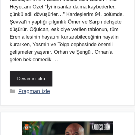
Heyecanı Özet “İyi insanlar daima kaybederler,
çünkü adil dövüşürler…” Kardeşlerim 94. bölümde,
Şevval’in yaptığı çılgınlık Ömer ve Sarp’ı dehşete
düşürür. Oğulcan, eskiciye verilen tablonun, tüm
Eren ailesinin hayatını kurtarabileceğinin hayalini
kurarken, Yasmin ve Tolga cephesinde önemli
gelişmeler yaşanır. Orhan ve Şengül, Orhan’a
gelen beklenmedik …
Devamını oku
Kategoriler
Fragman İzle