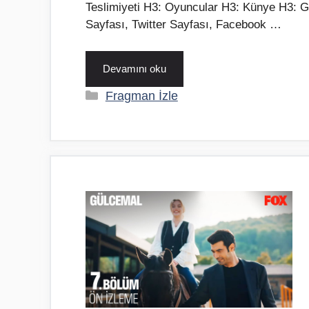
Teslimiyeti H3: Oyuncular H3: Künye H3: G
Sayfası, Twitter Sayfası, Facebook …
Devamını oku
Kategoriler
Fragman İzle