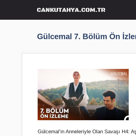
İçeriğe
atla
Gülcemal 7. Bölüm Ön İzl
Gülcemal’in Anneleriyle Olan Savaşı H4: A