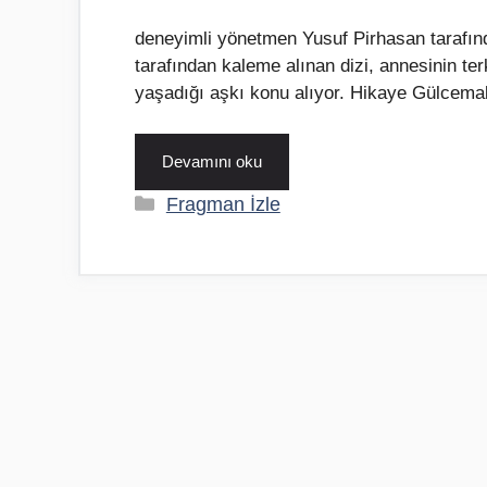
deneyimli yönetmen Yusuf Pirhasan tarafın
tarafından kaleme alınan dizi, annesinin ter
yaşadığı aşkı konu alıyor. Hikaye Gülcema
Devamını oku
Kategoriler
Fragman İzle