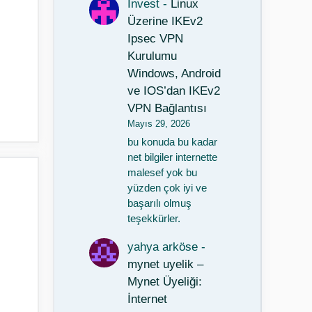
Invest
-
Linux
Üzerine IKEv2
Ipsec VPN
Kurulumu
Windows, Android
ve IOS’dan IKEv2
VPN Bağlantısı
Mayıs 29, 2026
bu konuda bu kadar
net bilgiler internette
malesef yok bu
yüzden çok iyi ve
başarılı olmuş
teşekkürler.
yahya arköse
-
mynet uyelik –
Mynet Üyeliği:
İnternet