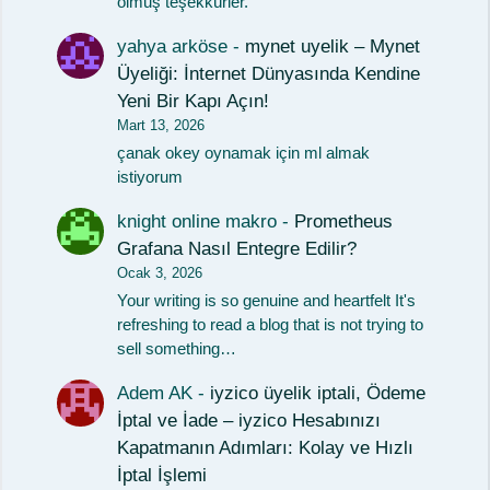
olmuş teşekkürler.
yahya arköse
-
mynet uyelik – Mynet
Üyeliği: İnternet Dünyasında Kendine
Yeni Bir Kapı Açın!
Mart 13, 2026
çanak okey oynamak için ml almak
istiyorum
knight online makro
-
Prometheus
Grafana Nasıl Entegre Edilir?
Ocak 3, 2026
Your writing is so genuine and heartfelt It's
refreshing to read a blog that is not trying to
sell something…
Adem AK
-
iyzico üyelik iptali, Ödeme
İptal ve İade – iyzico Hesabınızı
Kapatmanın Adımları: Kolay ve Hızlı
İptal İşlemi