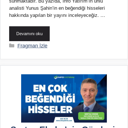
sunmaktadır. Bu yazıda, İnfo Yatırım’ın ünlü
analisti Yunus Şahin’in en beğendiği hisseleri
hakkında yapılan bir yayını inceleyeceğiz. …
Devamını oku
Kategoriler
Fragman İzle