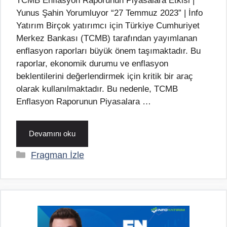
TCMB Enflasyon Raporunun Piyasalara Etkisi |
Yunus Şahin Yorumluyor “27 Temmuz 2023” | İnfo
Yatırım Birçok yatırımcı için Türkiye Cumhuriyet
Merkez Bankası (TCMB) tarafından yayımlanan
enflasyon raporları büyük önem taşımaktadır. Bu
raporlar, ekonomik durumu ve enflasyon
beklentilerini değerlendirmek için kritik bir araç
olarak kullanılmaktadır. Bu nedenle, TCMB
Enflasyon Raporunun Piyasalara …
Devamını oku
Kategoriler
Fragman İzle