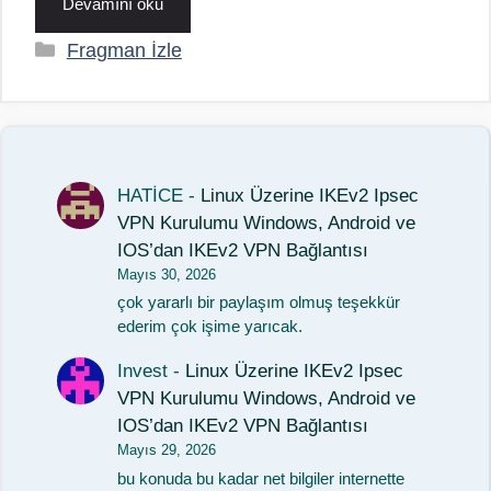
Devamını oku
Kategoriler
Fragman İzle
HATİCE
-
Linux Üzerine IKEv2 Ipsec
VPN Kurulumu Windows, Android ve
IOS’dan IKEv2 VPN Bağlantısı
Mayıs 30, 2026
çok yararlı bir paylaşım olmuş teşekkür
ederim çok işime yarıcak.
Invest
-
Linux Üzerine IKEv2 Ipsec
VPN Kurulumu Windows, Android ve
IOS’dan IKEv2 VPN Bağlantısı
Mayıs 29, 2026
bu konuda bu kadar net bilgiler internette