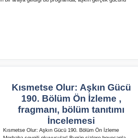
Kısmetse Olur: Aşkın Gücü
190. Bölüm Ön İzleme ,
fragmanı, bölüm tanıtımı
İncelemesi
Kısmetse Olur: Aşkın Gücü 190. Bölüm Ön İzleme
Merhaba sevgili okuyucular! Bugün sizlere heyecanla