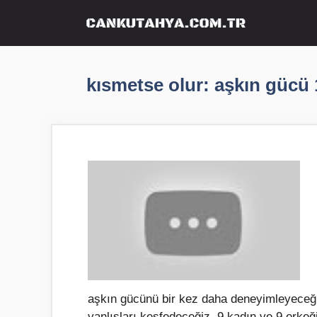
İçeriğe
atla
kısmetse olur: aşkın gücü
aşkın gücünü bir kez daha deneyimleyeceğiz.
yanlışları keşfedeceğiz. 9 kadın ve 9 erke