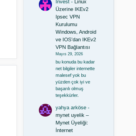
Invest
-
Linux
Üzerine IKEv2
Ipsec VPN
Kurulumu
Windows, Android
ve IOS’dan IKEv2
VPN Bağlantısı
Mayıs 29, 2026
bu konuda bu kadar
net bilgiler internette
malesef yok bu
yüzden çok iyi ve
başarılı olmuş
teşekkürler.
yahya arköse
-
mynet uyelik –
Mynet Üyeliği:
İnternet