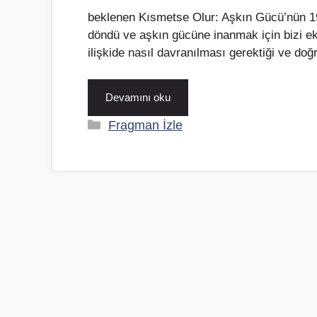
beklenen Kısmetse Olur: Aşkın Gücü’nün 19
döndü ve aşkın gücüne inanmak için bizi ekr
ilişkide nasıl davranılması gerektiği ve doğ
Devamını oku
Kategoriler
Fragman İzle