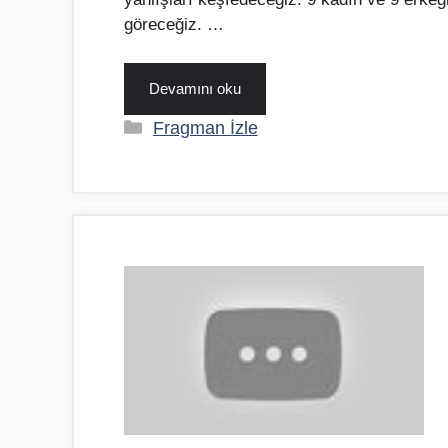
göreceğiz. …
Devamını oku
Kategoriler
Fragman İzle