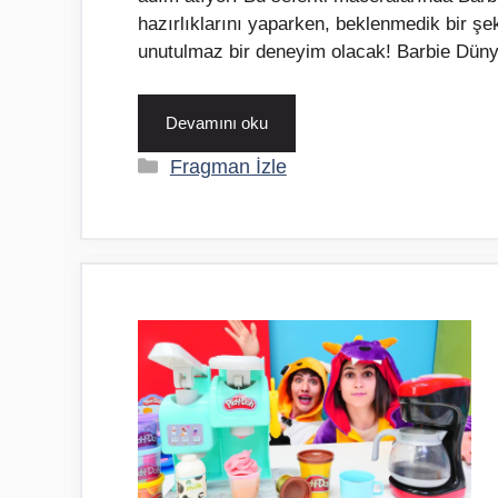
hazırlıklarını yaparken, beklenmedik bir şek
unutulmaz bir deneyim olacak! Barbie Düny
Devamını oku
Kategoriler
Fragman İzle