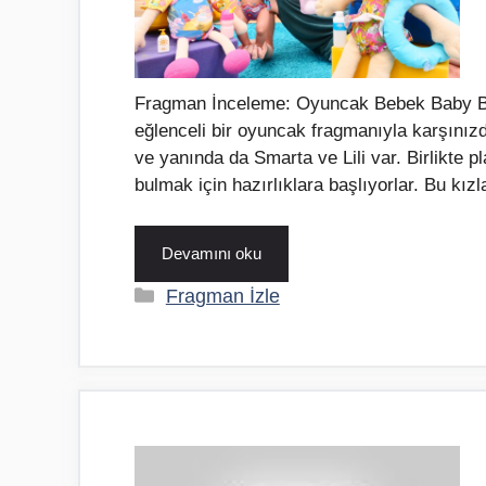
Fragman İnceleme: Oyuncak Bebek Baby Born
eğlenceli bir oyuncak fragmanıyla karşını
ve yanında da Smarta ve Lili var. Birlikte p
bulmak için hazırlıklara başlıyorlar. Bu kızl
Devamını oku
Kategoriler
Fragman İzle