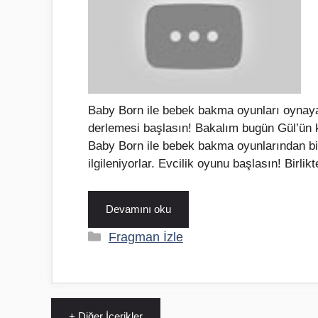
Baby Born ile bebek bakma oyunları oynaya
derlemesi başlasın! Bakalım bugün Gül’ün k
Baby Born ile bebek bakma oyunlarından bi
ilgileniyorlar. Evcilik oyunu başlasın! Birlik
Devamını oku
Kategoriler
Fragman İzle
+ Diğer İçerikler