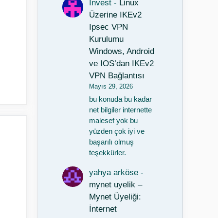
Invest
-
Linux
Üzerine IKEv2
Ipsec VPN
Kurulumu
Windows, Android
ve IOS’dan IKEv2
VPN Bağlantısı
Mayıs 29, 2026
bu konuda bu kadar
net bilgiler internette
malesef yok bu
yüzden çok iyi ve
başarılı olmuş
teşekkürler.
yahya arköse
-
mynet uyelik –
Mynet Üyeliği:
İnternet