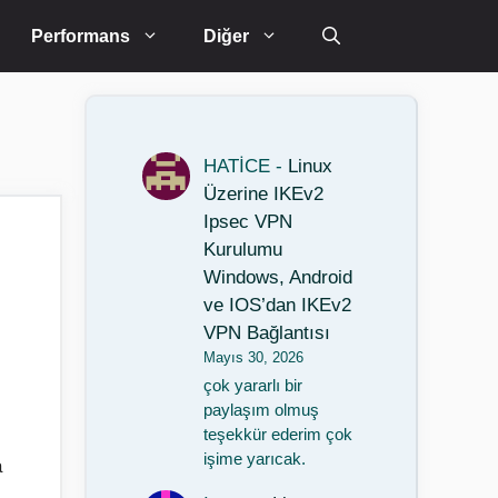
Performans
Diğer
HATİCE
-
Linux
Üzerine IKEv2
Ipsec VPN
Kurulumu
Windows, Android
ve IOS’dan IKEv2
VPN Bağlantısı
Mayıs 30, 2026
çok yararlı bir
paylaşım olmuş
teşekkür ederim çok
işime yarıcak.
a