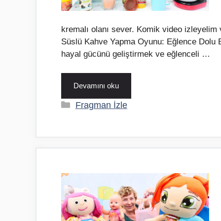
kremalı olanı sever. Komik video izleyelim 
Süslü Kahve Yapma Oyunu: Eğlence Dolu B
hayal gücünü geliştirmek ve eğlenceli …
Devamını oku
Kategoriler
Fragman İzle