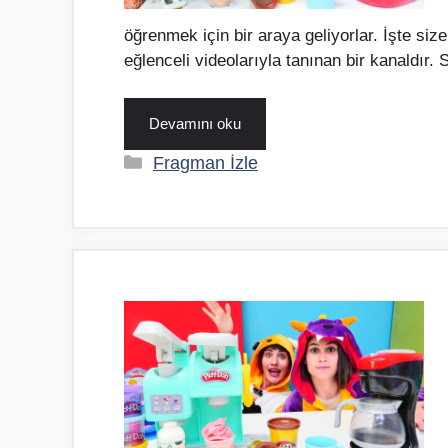
öğrenmek için bir araya geliyorlar. İşte size
eğlenceli videolarıyla tanınan bir kanaldır.
Devamını oku
Kategoriler
Fragman İzle