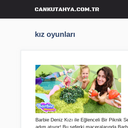
İçeriğe
atla
kız oyunları
Barbie Deniz Kızı ile Eğlenceli Bir Piknik 
adım atıyor! Bu seferki maceralarında Barbi