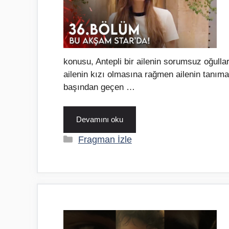
konusu, Antepli bir ailenin sorumsuz oğullar
ailenin kızı olmasına rağmen ailenin tanımadı
başından geçen …
Devamını oku
Kategoriler
Fragman İzle