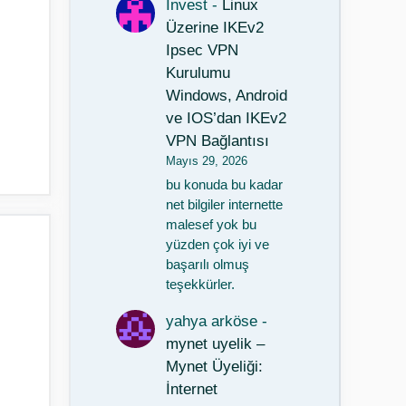
Invest
-
Linux
Üzerine IKEv2
Ipsec VPN
Kurulumu
Windows, Android
ve IOS’dan IKEv2
VPN Bağlantısı
Mayıs 29, 2026
bu konuda bu kadar
net bilgiler internette
malesef yok bu
yüzden çok iyi ve
başarılı olmuş
teşekkürler.
yahya arköse
-
mynet uyelik –
Mynet Üyeliği:
İnternet