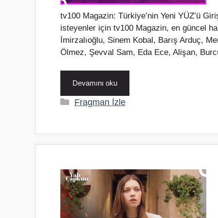
tv100 Magazin: Türkiye’nin Yeni YÜZ’ü Gir
isteyenler için tv100 Magazin, en güncel h
İmirzalıoğlu, Sinem Kobal, Barış Arduç, M
Ölmez, Şevval Sam, Eda Ece, Alişan, Burcu
Devamını oku
Kategoriler
Fragman İzle