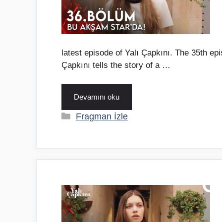
latest episode of Yalı Çapkını. The 35th epis
Çapkını tells the story of a …
Devamını oku
Kategoriler
Fragman İzle