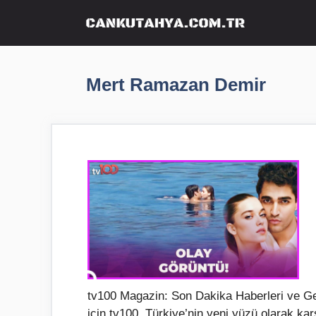
İçeriğe
atla
Mert Ramazan Demir
tv100 Magazin: Son Dakika Haberleri ve Ge
için tv100, Türkiye’nin yeni yüzü olarak ka