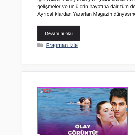
gelişmeler ve ünlülerin hayatına dair tüm d
Ayrıcalıklardan Yararlan Magazin dünyasınd
Devamını oku
Kategoriler
Fragman İzle