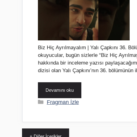
Biz Hiç Ayrılmayalım | Yalı Çapkını 36. Bö
okuyucular, bugün sizlerle “Biz Hiç Ayrılm
hakkında bir inceleme yazısı paylaşacağım
dizisi olan Yalı Çapkını’nın 36. bölümünün 
Devamını oku
Kategoriler
Fragman İzle
+ Diğer İçerikler