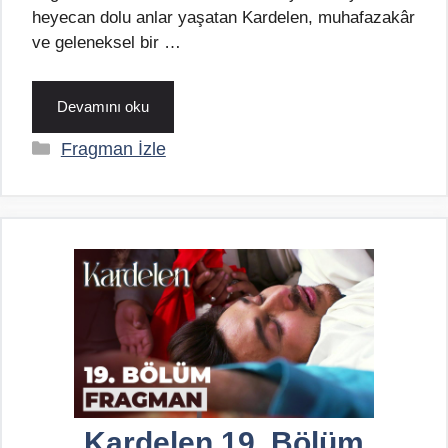
heyecan dolu anlar yaşatan Kardelen, muhafazakâr
ve geleneksel bir …
Devamını oku
Kategoriler
Fragman İzle
Kardelen 19. Bölüm