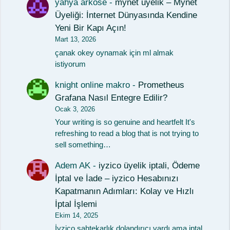
yahya arköse
-
mynet uyelik – Mynet
Üyeliği: İnternet Dünyasında Kendine
Yeni Bir Kapı Açın!
Mart 13, 2026
çanak okey oynamak için ml almak
istiyorum
knight online makro
-
Prometheus
Grafana Nasıl Entegre Edilir?
Ocak 3, 2026
Your writing is so genuine and heartfelt It's
refreshing to read a blog that is not trying to
sell something…
Adem AK
-
iyzico üyelik iptali, Ödeme
İptal ve İade – iyzico Hesabınızı
Kapatmanın Adımları: Kolay ve Hızlı
İptal İşlemi
Ekim 14, 2025
İyzico sahtekarlık dolandırıcı vardı ama iptal