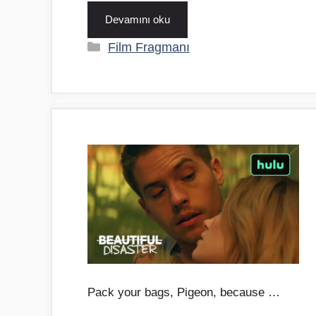
Devamını oku
Kategoriler
Film Fragmanı
Pack your bags, Pigeon, because …