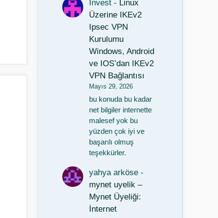
Invest
-
Linux
Üzerine IKEv2
Ipsec VPN
Kurulumu
Windows, Android
ve IOS’dan IKEv2
VPN Bağlantısı
Mayıs 29, 2026
bu konuda bu kadar
net bilgiler internette
malesef yok bu
yüzden çok iyi ve
başarılı olmuş
teşekkürler.
yahya arköse
-
mynet uyelik –
Mynet Üyeliği:
İnternet