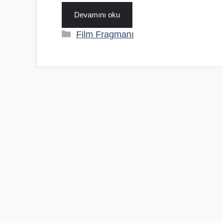
Devamını oku
Kategoriler
Film Fragmanı