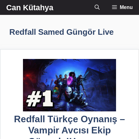
İçeriğe
Can Kütahya
Menu
atla
Redfall Samed Güngör Live
Redfall Türkçe Oynanış –
Vampir Avcısı Ekip