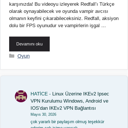
karşınızda! Bu videoyu izleyerek Redfall’ı Türkçe
olarak oynayabilecek ve oyunda vampir avcısı
olmanın keyfini çıkarabileceksiniz. Redfall, aksiyon
dolu bir FPS oyunudur ve vampirlerin işgal …
Devamını oku
Kategoriler
Oyun
HATİCE
-
Linux Üzerine IKEv2 Ipsec
VPN Kurulumu Windows, Android ve
IOS’dan IKEv2 VPN Bağlantısı
Mayıs 30, 2026
çok yararlı bir paylaşım olmuş teşekkür
ederim çok işime yarıcak.