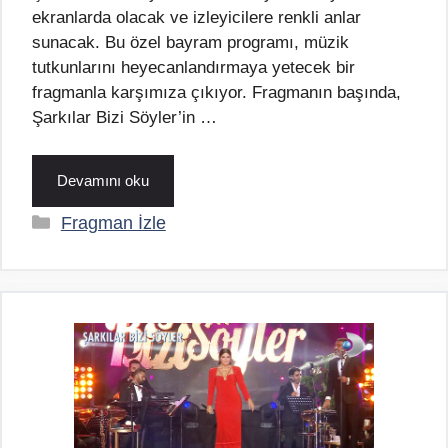
ekranlarda olacak ve izleyicilere renkli anlar
sunacak. Bu özel bayram programı, müzik
tutkunlarını heyecanlandırmaya yetecek bir
fragmanla karşımıza çıkıyor. Fragmanın başında,
Şarkılar Bizi Söyler’in …
Devamını oku
Kategoriler
Fragman İzle