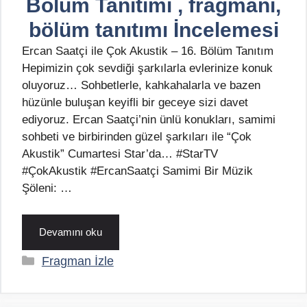
Bölüm Tanıtımı , fragmanı,
bölüm tanıtımı İncelemesi
Ercan Saatçi ile Çok Akustik – 16. Bölüm Tanıtım
Hepimizin çok sevdiği şarkılarla evlerinize konuk
oluyoruz… Sohbetlerle, kahkahalarla ve bazen
hüzünle buluşan keyifli bir geceye sizi davet
ediyoruz. Ercan Saatçi’nin ünlü konukları, samimi
sohbeti ve birbirinden güzel şarkıları ile “Çok
Akustik” Cumartesi Star’da… #StarTV
#ÇokAkustik #ErcanSaatçi Samimi Bir Müzik
Şöleni: …
Devamını oku
Kategoriler
Fragman İzle