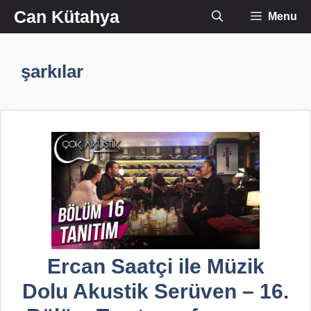
İçeriğe
Can Kütahya
Menu
atla
şarkılar
Ercan Saatçi ile Müzik
Dolu Akustik Serüven – 16.