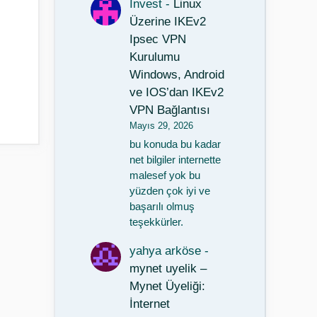
Invest
-
Linux
Üzerine IKEv2
Ipsec VPN
Kurulumu
Windows, Android
ve IOS’dan IKEv2
VPN Bağlantısı
Mayıs 29, 2026
bu konuda bu kadar
net bilgiler internette
malesef yok bu
yüzden çok iyi ve
başarılı olmuş
teşekkürler.
yahya arköse
-
mynet uyelik –
Mynet Üyeliği:
İnternet