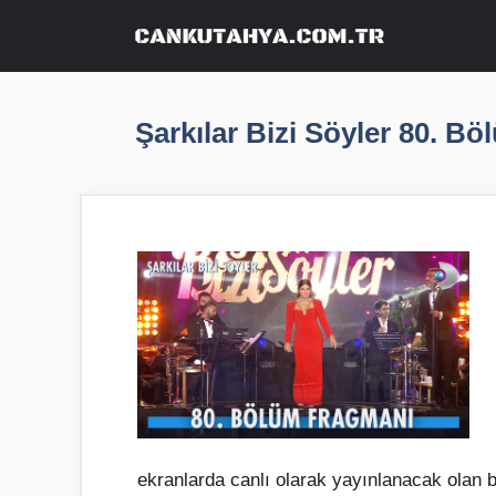
İçeriğe
atla
Şarkılar Bizi Söyler 80. B
ekranlarda canlı olarak yayınlanacak olan 