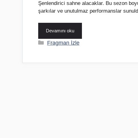
Şenlendirici sahne alacaklar. Bu sezon boyun
şarkılar ve unutulmaz performanslar sunul
Devamını oku
Kategoriler
Fragman İzle