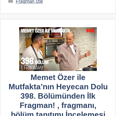
Kategoriler
Fragman İzle
Memet Özer ile
Mutfakta’nın Heyecan Dolu
398. Bölümünden İlk
Fragman! , fragmanı,
bölüm tanıtımı İncelemesi