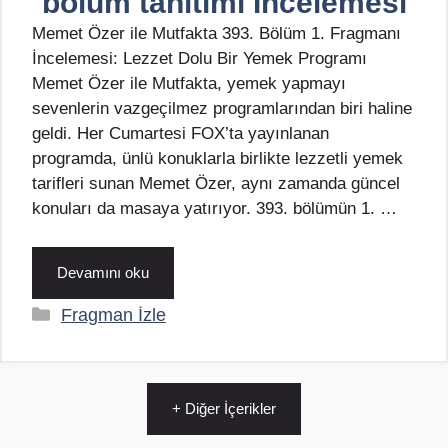
bölüm tanıtımı İncelemesi
Memet Özer ile Mutfakta 393. Bölüm 1. Fragmanı
İncelemesi: Lezzet Dolu Bir Yemek Programı
Memet Özer ile Mutfakta, yemek yapmayı
sevenlerin vazgeçilmez programlarından biri haline
geldi. Her Cumartesi FOX’ta yayınlanan
programda, ünlü konuklarla birlikte lezzetli yemek
tarifleri sunan Memet Özer, aynı zamanda güncel
konuları da masaya yatırıyor. 393. bölümün 1. …
Devamını oku
Kategoriler
Fragman İzle
+ Diğer İçerikler