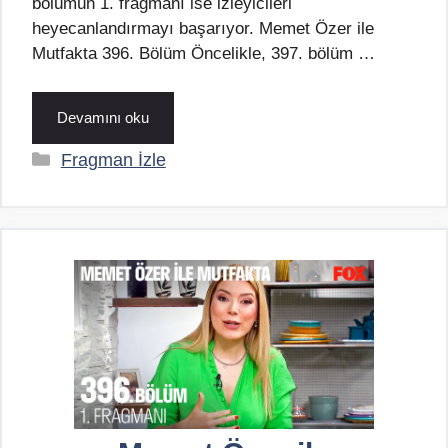
bölümün 1. fragmanı ise izleyicileri
heyecanlandırmayı başarıyor. Memet Özer ile
Mutfakta 396. Bölüm Öncelikle, 397. bölüm …
Devamını oku
Kategoriler
Fragman İzle