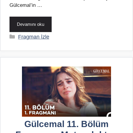
Gülcemal’in …
Devamını oku
Kategoriler
Fragman İzle
Gülcemal 11. Bölüm