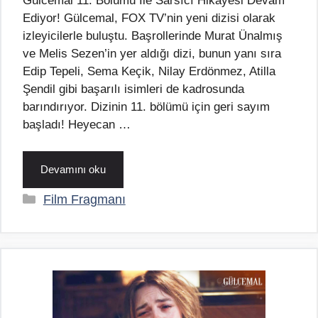
Gülcemal 11. Bölümü İle Sarsıcı Hikayesi Devam
Ediyor! Gülcemal, FOX TV’nin yeni dizisi olarak
izleyicilerle buluştu. Başrollerinde Murat Ünalmış
ve Melis Sezen’in yer aldığı dizi, bunun yanı sıra
Edip Tepeli, Sema Keçik, Nilay Erdönmez, Atilla
Şendil gibi başarılı isimleri de kadrosunda
barındırıyor. Dizinin 11. bölümü için geri sayım
başladı! Heyecan …
Devamını oku
Kategoriler
Film Fragmanı