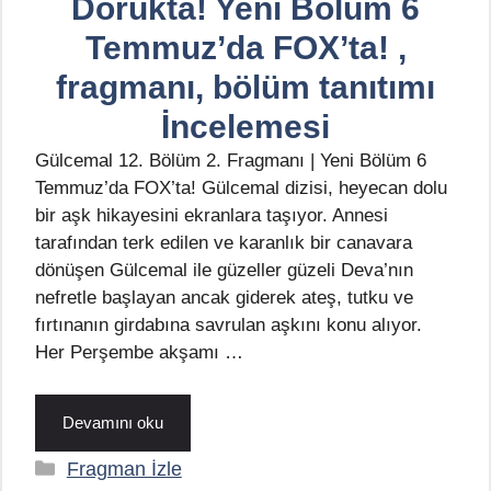
Dorukta! Yeni Bölüm 6
Temmuz’da FOX’ta! ,
fragmanı, bölüm tanıtımı
İncelemesi
Gülcemal 12. Bölüm 2. Fragmanı | Yeni Bölüm 6
Temmuz’da FOX’ta! Gülcemal dizisi, heyecan dolu
bir aşk hikayesini ekranlara taşıyor. Annesi
tarafından terk edilen ve karanlık bir canavara
dönüşen Gülcemal ile güzeller güzeli Deva’nın
nefretle başlayan ancak giderek ateş, tutku ve
fırtınanın girdabına savrulan aşkını konu alıyor.
Her Perşembe akşamı …
Devamını oku
Kategoriler
Fragman İzle