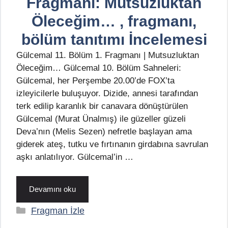
Fragmanı: Mutsuzluktan
Öleceğim… , fragmanı,
bölüm tanıtımı İncelemesi
Gülcemal 11. Bölüm 1. Fragmanı | Mutsuzluktan
Öleceğim… Gülcemal 10. Bölüm Sahneleri:
Gülcemal, her Perşembe 20.00’de FOX’ta
izleyicilerle buluşuyor. Dizide, annesi tarafından
terk edilip karanlık bir canavara dönüştürülen
Gülcemal (Murat Ünalmış) ile güzeller güzeli
Deva’nın (Melis Sezen) nefretle başlayan ama
giderek ateş, tutku ve fırtınanın girdabına savrulan
aşkı anlatılıyor. Gülcemal’in …
Devamını oku
Kategoriler
Fragman İzle