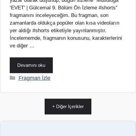
yazar olarak düşünüp, bugün sizlerle “Mutluluğa
‘EVET’ | Gülcemal 9. Bölüm Ön İzleme #shorts”
fragmanını inceleyeceğim. Bu fragman, son
zamanlarda oldukça popüler olan kısa videoların
yer aldığı #shorts etiketiyle yayınlanmıştır.
İncelememde, fragmanın konusunu, karakterlerini
ve diğer …
Devamını oku
Kategoriler
Fragman İzle
+ Diğer İçerikler