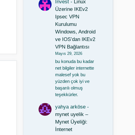
Invest
-
Linux
Üzerine IKEv2
Ipsec VPN
Kurulumu
Windows, Android
ve IOS’dan IKEv2
VPN Bağlantısı
Mayıs 29, 2026
bu konuda bu kadar
net bilgiler internette
malesef yok bu
yüzden çok iyi ve
başarılı olmuş
teşekkürler.
yahya arköse
-
mynet uyelik –
Mynet Üyeliği:
İnternet