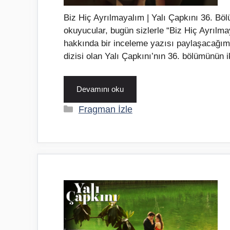
Biz Hiç Ayrılmayalım | Yalı Çapkını 36. Bö
okuyucular, bugün sizlerle “Biz Hiç Ayrılm
hakkında bir inceleme yazısı paylaşacağım
dizisi olan Yalı Çapkını’nın 36. bölümünün 
Devamını oku
Kategoriler
Fragman İzle