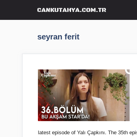
İçeriğe
atla
seyran ferit
latest episode of Yalı Çapkını. The 35th epis