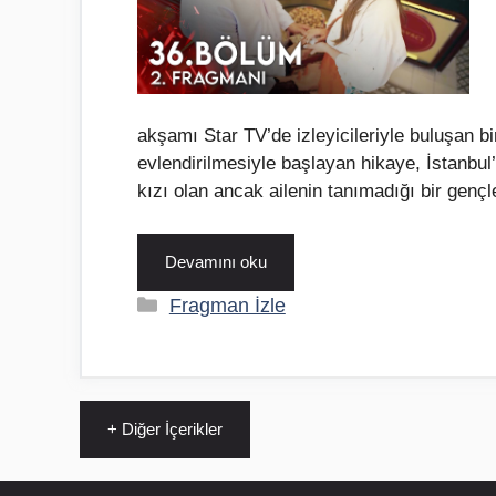
akşamı Star TV’de izleyicileriyle buluşan bir
evlendirilmesiyle başlayan hikaye, İstanbul’
kızı olan ancak ailenin tanımadığı bir gençl
Devamını oku
Kategoriler
Fragman İzle
+ Diğer İçerikler