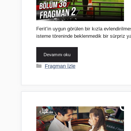
Ferit’in uygun görülen bir kızla evlendirilme
isteme töreninde beklenmedik bir sürpriz y
Devamını oku
Kategoriler
Fragman İzle