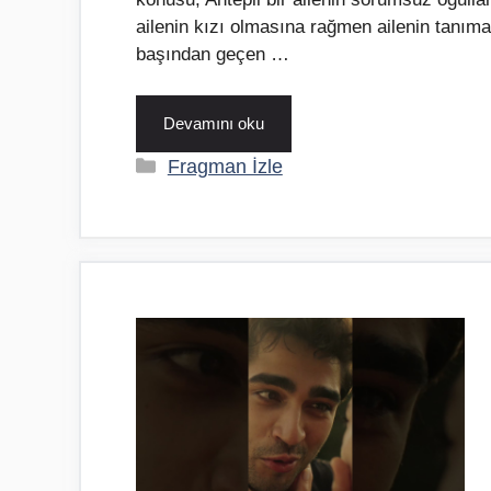
ailenin kızı olmasına rağmen ailenin tanımadı
başından geçen …
Devamını oku
Kategoriler
Fragman İzle