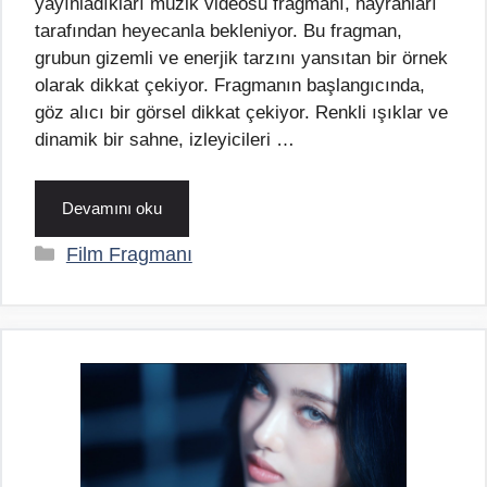
yayınladıkları müzik videosu fragmanı, hayranları
tarafından heyecanla bekleniyor. Bu fragman,
grubun gizemli ve enerjik tarzını yansıtan bir örnek
olarak dikkat çekiyor. Fragmanın başlangıcında,
göz alıcı bir görsel dikkat çekiyor. Renkli ışıklar ve
dinamik bir sahne, izleyicileri …
Devamını oku
Kategoriler
Film Fragmanı