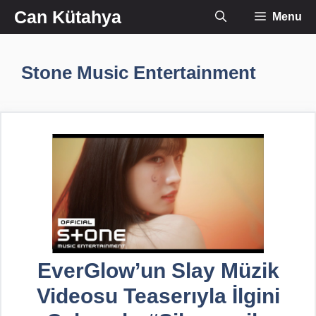
İçeriğe
Can Kütahya
Menu
atla
Stone Music Entertainment
EverGlow’un Slay Müzik
Videosu Teaserıyla İlgini