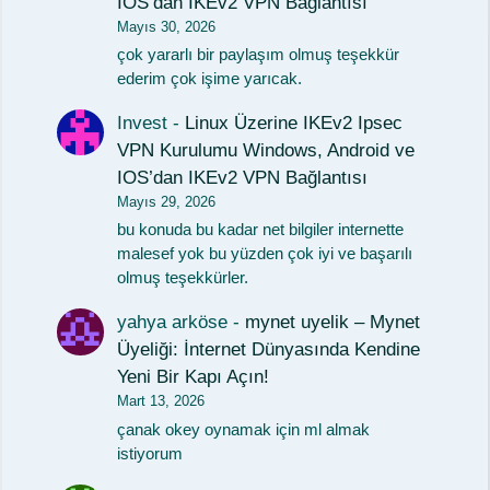
IOS’dan IKEv2 VPN Bağlantısı
Mayıs 30, 2026
çok yararlı bir paylaşım olmuş teşekkür
ederim çok işime yarıcak.
Invest
-
Linux Üzerine IKEv2 Ipsec
VPN Kurulumu Windows, Android ve
IOS’dan IKEv2 VPN Bağlantısı
Mayıs 29, 2026
bu konuda bu kadar net bilgiler internette
malesef yok bu yüzden çok iyi ve başarılı
olmuş teşekkürler.
yahya arköse
-
mynet uyelik – Mynet
Üyeliği: İnternet Dünyasında Kendine
Yeni Bir Kapı Açın!
Mart 13, 2026
çanak okey oynamak için ml almak
istiyorum