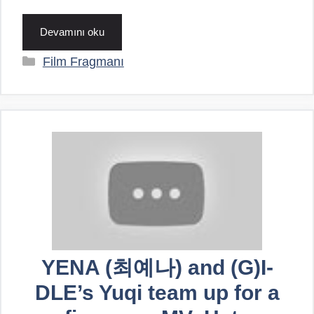
Devamını oku
Kategoriler
Film Fragmanı
YENA (최예나) and (G)I-
DLE’s Yuqi team up for a