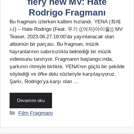
fiery new MV: Hate
Rodrigo Fragmanı
Bu fragmanı izlerken kalbim hızlandı. YENA (최예
나) – Hate Rodrigo (Feat. 우기 ((여자)아이들)) MV
Teaser, 2023.06.27.18:00’da yayınlanacak olan
albümün bir parçası. Bu fragman, müzik
hayranlarının sabırsızlıkla beklediği bir müzik
videosunu tanıtıyor. Fragmanın başlangıcında,
şarkının ritmiyle birlikte, YENA’nın güçlü bir şekilde
söylediği ve öfke dolu sözleriyle karşılaşıyoruz.
Şarkı, Rodrigo’ya karşı olan …
Devamını oku
Kategoriler
Film Fragmanı