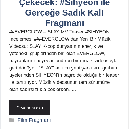
Çekecek: #Sihyeon ile
Gerçeğe Sadık Kal!
Fragmanı
##EVERGLOW – SLAY MV Teaser #SIHYEON
İncelemesi ###EVERGLOW’dan Yeni Bir Müzik
Videosu: SLAY K-pop dünyasının enerjik ve
yetenekli gruplarından biri olan EVERGLOW,
hayranlarını heyecanlandıran bir müzik videosuyla
geri dönüyor. “SLAY” adlı bu yeni şarkıları, grubun
üyelerinden SIHYEON’in başrolde olduğu bir teaser
ile tanıtılıyor. Müzik videosunun tam sürümüne
olan sabırsızlıkla beklerken, …
Devamını oku
Kategoriler
Film Fragmanı