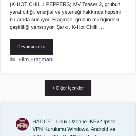
(K-HOT CHILLI PEPPERS) MV Teaser 2, grubun
yaratıcılığı, enerjisi ve yeteneği hakkında hepsini
bir arada sunuyor. Fragman, grubun müziğindeki
çeşitliliği yansıtıyor. Şarkı, K-Hot Chilli …
Devamını oku
Kategoriler
Film Fragmanı
+ Diğer İçerikler
HATİCE
-
Linux Üzerine IKEv2 Ipsec
VPN Kurulumu Windows, Android ve