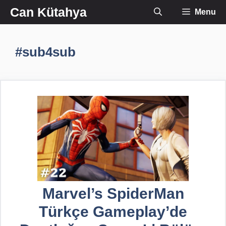
İçeriğe
Can Kütahya
Menu
atla
#sub4sub
Marvel’s SpiderMan
Türkçe Gameplay’de