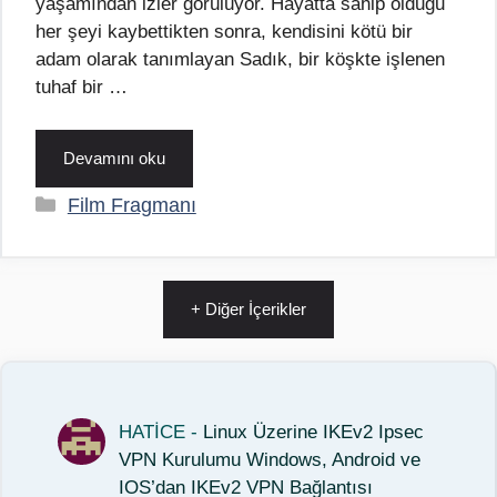
yaşamından izler görülüyor. Hayatta sahip olduğu
her şeyi kaybettikten sonra, kendisini kötü bir
adam olarak tanımlayan Sadık, bir köşkte işlenen
tuhaf bir …
Devamını oku
Kategoriler
Film Fragmanı
+ Diğer İçerikler
HATİCE
-
Linux Üzerine IKEv2 Ipsec
VPN Kurulumu Windows, Android ve
IOS’dan IKEv2 VPN Bağlantısı