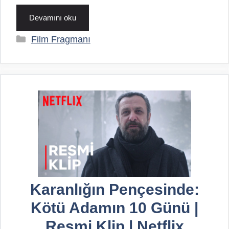
Devamını oku
Kategoriler
Film Fragmanı
Karanlığın Pençesinde:
Kötü Adamın 10 Günü |
Resmi Klip | Netflix