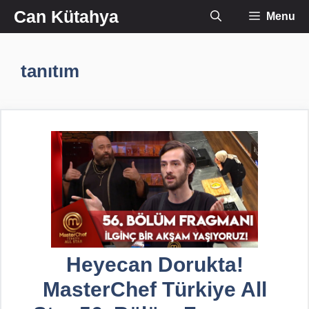
İçeriğe
Can Kütahya
Menu
atla
tanıtım
Heyecan Dorukta!
MasterChef Türkiye All