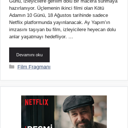
Günü, izleyicilere gerilim dolu bir macera sunmaya
hazırlanıyor. Üçlemenin ikinci filmi olan Kötü
Adamın 10 Günü, 18 Ağustos tarihinde sadece
Netflix platformunda yayınlanacak. Ay Yapım’ın
imzasını taşıyan bu film, izleyicilere heyecan dolu
anlar yaşatmayı hedefliyor. …
Devamını oku
Kategoriler
Film Fragmanı