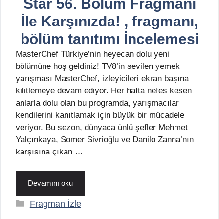
Star 56. Bölüm Fragmanı
İle Karşınızda! , fragmanı,
bölüm tanıtımı İncelemesi
MasterChef Türkiye’nin heyecan dolu yeni
bölümüne hoş geldiniz! TV8’in sevilen yemek
yarışması MasterChef, izleyicileri ekran başına
kilitlemeye devam ediyor. Her hafta nefes kesen
anlarla dolu olan bu programda, yarışmacılar
kendilerini kanıtlamak için büyük bir mücadele
veriyor. Bu sezon, dünyaca ünlü şefler Mehmet
Yalçınkaya, Somer Sivrioğlu ve Danilo Zanna’nın
karşısına çıkan …
Devamını oku
Kategoriler
Fragman İzle