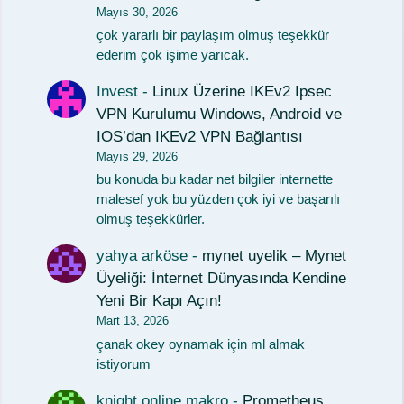
Mayıs 30, 2026
çok yararlı bir paylaşım olmuş teşekkür
ederim çok işime yarıcak.
Invest
-
Linux Üzerine IKEv2 Ipsec
VPN Kurulumu Windows, Android ve
IOS’dan IKEv2 VPN Bağlantısı
Mayıs 29, 2026
bu konuda bu kadar net bilgiler internette
malesef yok bu yüzden çok iyi ve başarılı
olmuş teşekkürler.
yahya arköse
-
mynet uyelik – Mynet
Üyeliği: İnternet Dünyasında Kendine
Yeni Bir Kapı Açın!
Mart 13, 2026
çanak okey oynamak için ml almak
istiyorum
knight online makro
-
Prometheus