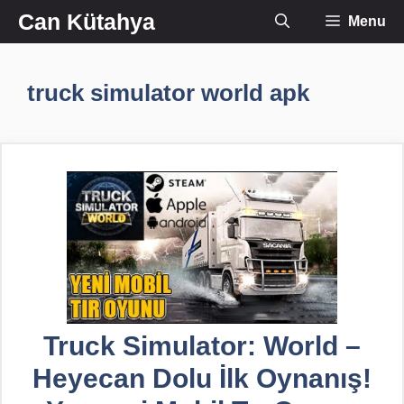
İçeriğe
Can Kütahya
Menu
atla
truck simulator world apk
Truck Simulator: World –
Heyecan Dolu İlk Oynanış!