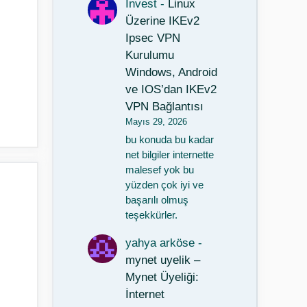
Invest
-
Linux
Üzerine IKEv2
Ipsec VPN
Kurulumu
Windows, Android
ve IOS’dan IKEv2
VPN Bağlantısı
Mayıs 29, 2026
bu konuda bu kadar
net bilgiler internette
malesef yok bu
yüzden çok iyi ve
başarılı olmuş
teşekkürler.
yahya arköse
-
mynet uyelik –
Mynet Üyeliği:
İnternet