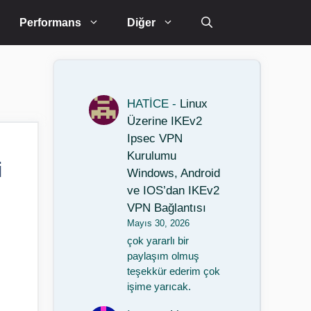
Performans
Diğer
HATİCE
-
Linux
Üzerine IKEv2
Ipsec VPN
Kurulumu
i
Windows, Android
ve IOS’dan IKEv2
VPN Bağlantısı
Mayıs 30, 2026
çok yararlı bir
paylaşım olmuş
teşekkür ederim çok
işime yarıcak.