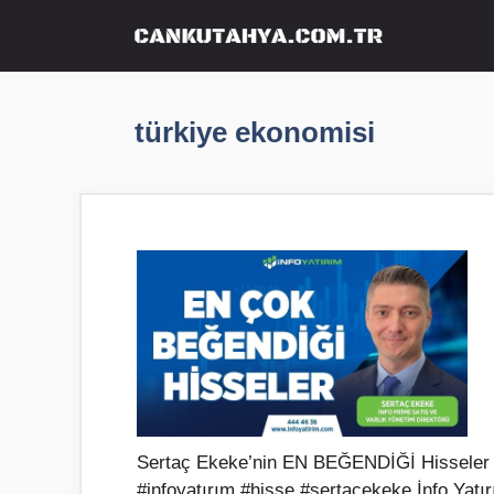
İçeriğe
atla
türkiye ekonomisi
Sertaç Ekeke’nin EN BEĞENDİĞİ Hisseler | 
#infoyatırım #hisse #sertaçekeke İnfo Yat