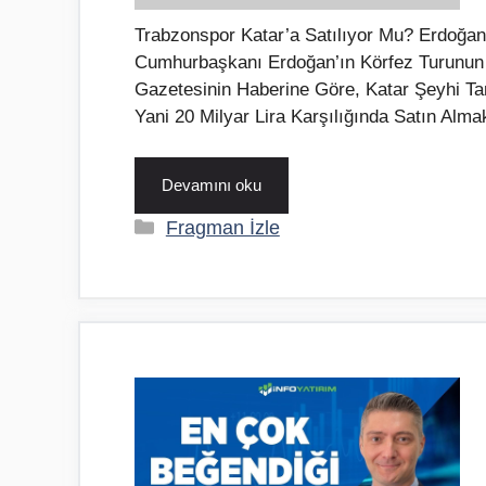
Trabzonspor Katar’a Satılıyor Mu? Erdoğan’
Cumhurbaşkanı Erdoğan’ın Körfez Turunun 
Gazetesinin Haberine Göre, Katar Şeyhi T
Yani 20 Milyar Lira Karşılığında Satın Alma
Devamını oku
Kategoriler
Fragman İzle