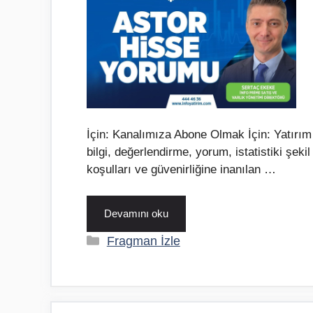
İçin: Kanalımıza Abone Olmak İçin: Yatırım 
bilgi, değerlendirme, yorum, istatistiki şekil 
koşulları ve güvenirliğine inanılan …
Devamını oku
Kategoriler
Fragman İzle