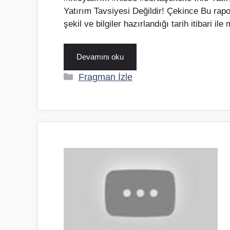
Yatırım Tavsiyesi Değildir! Çekince Bu rapor
şekil ve bilgiler hazırlandığı tarih itibari i
Devamını oku
Kategoriler
Fragman İzle