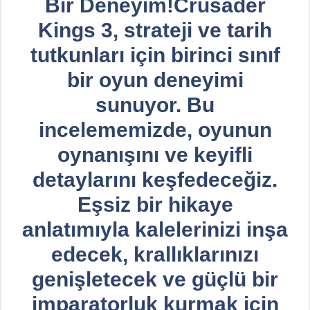
Bir Deneyim!Crusader
Kings 3, strateji ve tarih
tutkunları için birinci sınıf
bir oyun deneyimi
sunuyor. Bu
incelememizde, oyunun
oynanışını ve keyifli
detaylarını keşfedeceğiz.
Eşsiz bir hikaye
anlatımıyla kalelerinizi inşa
edecek, krallıklarınızı
genişletecek ve güçlü bir
imparatorluk kurmak için