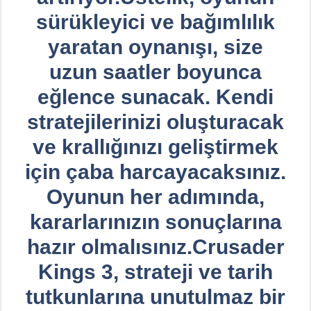
sürükleyici ve bağımlılık
yaratan oynanışı, size
uzun saatler boyunca
eğlence sunacak. Kendi
stratejilerinizi oluşturacak
ve krallığınızı geliştirmek
için çaba harcayacaksınız.
Oyunun her adımında,
kararlarınızın sonuçlarına
hazır olmalısınız.Crusader
Kings 3, strateji ve tarih
tutkunlarına unutulmaz bir