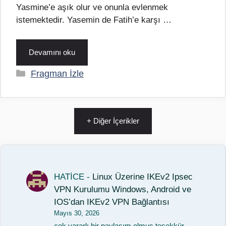
Yasmine’e aşık olur ve onunla evlenmek
istemektedir. Yasemin de Fatih’e karşı …
Devamını oku
Kategoriler
Fragman İzle
+ Diğer İçerikler
HATİCE
-
Linux Üzerine IKEv2 Ipsec
VPN Kurulumu Windows, Android ve
IOS’dan IKEv2 VPN Bağlantısı
Mayıs 30, 2026
çok yararlı bir paylaşım olmuş teşekkür