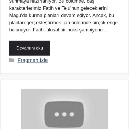
sunmaya hazırlanıyor. Bu bölümde, baş
karakterlerimiz Fatih ve Teju’nun geleceklerini
Magu’da kurma planları devam ediyor. Ancak, bu
planları gerçekleştirmek için önlerinde birçok engel
bulunuyor. Fatih, ulusal bir boks şampiyonu …
Devamını oku
Kategoriler
Fragman İzle