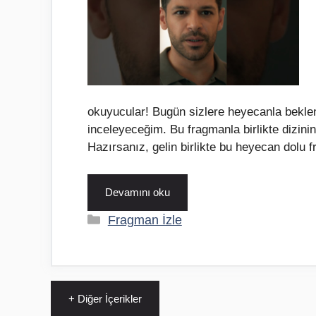
okuyucular! Bugün sizlere heyecanla bekle
inceleyeceğim. Bu fragmanla birlikte dizinin 
Hazırsanız, gelin birlikte bu heyecan dolu
Devamını oku
Kategoriler
Fragman İzle
+ Diğer İçerikler