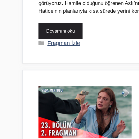
görüyoruz. Hamile olduğunu öğrenen Aslı’nın
Hatice’nin planlarıyla kısa sürede yerini k
Devamını oku
Kategoriler
Fragman İzle