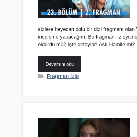
sizlere heyecan dolu bir dizi fragmanı ola
inceleme yapacağım. Bu fragman, izleyiciler
öldürdü mü? İşte detaylar! Aslı Hamile mi
Devamını oku
Kategoriler
Fragman İzle