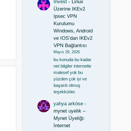
Invest
-
Linux
Üzerine IKEv2
Ipsec VPN
Kurulumu
Windows, Android
ve IOS’dan IKEv2
VPN Bağlantısı
Mayıs 29, 2026
bu konuda bu kadar
net bilgiler internette
malesef yok bu
yüzden çok iyi ve
başarılı olmuş
teşekkürler.
yahya arköse
-
mynet uyelik –
Mynet Üyeliği:
İnternet