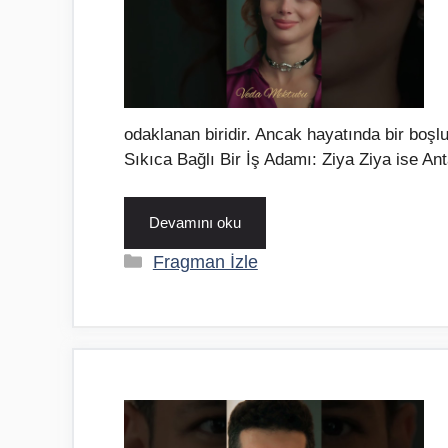
odaklanan biridir. Ancak hayatında bir boş
Sıkıca Bağlı Bir İş Adamı: Ziya Ziya ise An
Devamını oku
Kategoriler
Fragman İzle