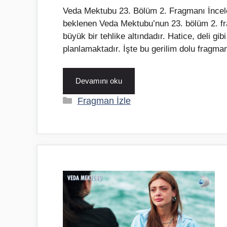
Veda Mektubu 23. Bölüm 2. Fragmanı İncele
beklenen Veda Mektubu’nun 23. bölüm 2. fr
büyük bir tehlike altındadır. Hatice, deli gi
planlamaktadır. İşte bu gerilim dolu fragm
Devamını oku
Kategoriler
Fragman İzle