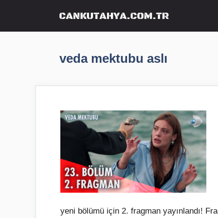
İçeriğe
atla
veda mektubu aslı
yeni bölümü için 2. fragman yayınlandı! Fra